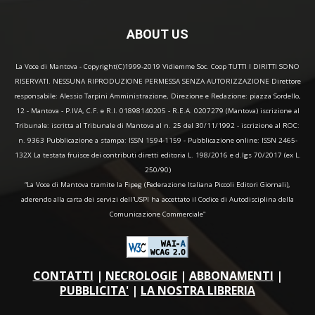
ABOUT US
La Voce di Mantova - Copyright(C)1999-2019 Vidiemme Soc. Coop TUTTI I DIRITTI SONO
RISERVATI. NESSUNA RIPRODUZIONE PERMESSA SENZA AUTORIZZAZIONE Direttore
responsabile: Alessio Tarpini Amministrazione, Direzione e Redazione: piazza Sordello,
12 - Mantova - P.IVA, C.F. e R.I. 01898140205 - R.E.A. 0207279 (Mantova) iscrizione al
Tribunale: iscritta al Tribunale di Mantova al n. 25 del 30/11/1992 - iscrizione al ROC:
n. 9363 Pubblicazione a stampa: ISSN 1594-1159 - Pubblicazione online: ISSN 2465-
132X La testata fruisce dei contributi diretti editoria L. 198/2016 e d.lgs 70/2017 (ex L.
250/90)
“La Voce di Mantova tramite la Fipeg (Federazione Italiana Piccoli Editori Giornali),
aderendo alla carta dei servizi dell'USPI ha accettato il Codice di Autodisciplina della
Comunicazione Commerciale"
CONTATTI
|
NECROLOGIE
|
ABBONAMENTI
|
PUBBLICITA'
|
LA NOSTRA LIBRERIA