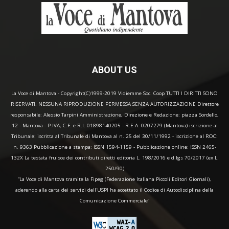
ABOUT US
La Voce di Mantova - Copyright(C)1999-2019 Vidiemme Soc. Coop TUTTI I DIRITTI SONO
RISERVATI. NESSUNA RIPRODUZIONE PERMESSA SENZA AUTORIZZAZIONE Direttore
responsabile: Alessio Tarpini Amministrazione, Direzione e Redazione: piazza Sordello,
12 - Mantova - P.IVA, C.F. e R.I. 01898140205 - R.E.A. 0207279 (Mantova) iscrizione al
Tribunale: iscritta al Tribunale di Mantova al n. 25 del 30/11/1992 - iscrizione al ROC:
n. 9363 Pubblicazione a stampa: ISSN 1594-1159 - Pubblicazione online: ISSN 2465-
132X La testata fruisce dei contributi diretti editoria L. 198/2016 e d.lgs 70/2017 (ex L.
250/90)
“La Voce di Mantova tramite la Fipeg (Federazione Italiana Piccoli Editori Giornali),
aderendo alla carta dei servizi dell'USPI ha accettato il Codice di Autodisciplina della
Comunicazione Commerciale"