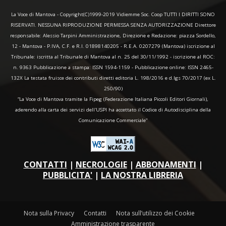
La Voce di Mantova - Copyright(C)1999-2019 Vidiemme Soc. Coop TUTTI I DIRITTI SONO
RISERVATI. NESSUNA RIPRODUZIONE PERMESSA SENZA AUTORIZZAZIONE Direttore
responsabile: Alessio Tarpini Amministrazione, Direzione e Redazione: piazza Sordello,
12 - Mantova - P.IVA, C.F. e R.I. 01898140205 - R.E.A. 0207279 (Mantova) iscrizione al
Tribunale: iscritta al Tribunale di Mantova al n. 25 del 30/11/1992 - iscrizione al ROC:
n. 9363 Pubblicazione a stampa: ISSN 1594-1159 - Pubblicazione online: ISSN 2465-
132X La testata fruisce dei contributi diretti editoria L. 198/2016 e d.lgs 70/2017 (ex L.
250/90)
“La Voce di Mantova tramite la Fipeg (Federazione Italiana Piccoli Editori Giornali),
aderendo alla carta dei servizi dell'USPI ha accettato il Codice di Autodisciplina della
Comunicazione Commerciale"
CONTATTI
|
NECROLOGIE
|
ABBONAMENTI
|
PUBBLICITA'
|
LA NOSTRA LIBRERIA
Nota sulla Privacy
Contatti
Nota sull’utilizzo dei Cookie
Amministrazione trasparente