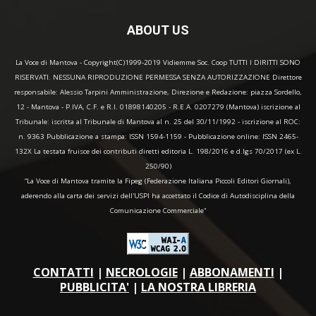
ABOUT US
La Voce di Mantova - Copyright(C)1999-2019 Vidiemme Soc. Coop TUTTI I DIRITTI SONO
RISERVATI. NESSUNA RIPRODUZIONE PERMESSA SENZA AUTORIZZAZIONE Direttore
responsabile: Alessio Tarpini Amministrazione, Direzione e Redazione: piazza Sordello,
12 - Mantova - P.IVA, C.F. e R.I. 01898140205 - R.E.A. 0207279 (Mantova) iscrizione al
Tribunale: iscritta al Tribunale di Mantova al n. 25 del 30/11/1992 - iscrizione al ROC:
n. 9363 Pubblicazione a stampa: ISSN 1594-1159 - Pubblicazione online: ISSN 2465-
132X La testata fruisce dei contributi diretti editoria L. 198/2016 e d.lgs 70/2017 (ex L.
250/90)
“La Voce di Mantova tramite la Fipeg (Federazione Italiana Piccoli Editori Giornali),
aderendo alla carta dei servizi dell'USPI ha accettato il Codice di Autodisciplina della
Comunicazione Commerciale"
CONTATTI
|
NECROLOGIE
|
ABBONAMENTI
|
PUBBLICITA'
|
LA NOSTRA LIBRERIA