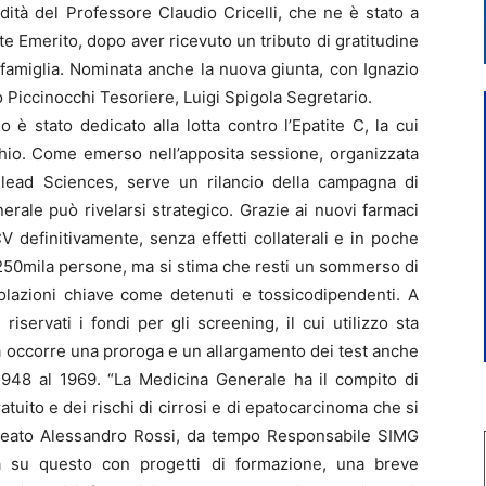
dità del Professore Claudio Cricelli, che ne è stato a
 Emerito, dopo aver ricevuto un tributo di gratitudine
 famiglia. Nominata anche la nuova giunta, con Ignazio
Piccinocchi Tesoriere, Luigi Spigola Segretario.
io è stato dedicato alla lotta contro l’Epatite C, la cui
schio. Come emerso nell’apposita sessione, organizzata
ilead Sciences, serve un rilancio della campagna di
erale può rivelarsi strategico. Grazie ai nuovi farmaci
V definitivamente, senza effetti collaterali e in poche
re 250mila persone, ma si stima che resti un sommerso di
polazioni chiave come detenuti e tossicodipendenti. A
 riservati i fondi per gli screening, il cui utilizzo sta
a occorre una proroga e un allargamento dei test anche
l 1948 al 1969. “La Medicina Generale ha il compito di
ratuito e dei rischi di cirrosi e di epatocarcinoma che si
ineato Alessandro Rossi, da tempo Responsabile SIMG
 su questo con progetti di formazione, una breve