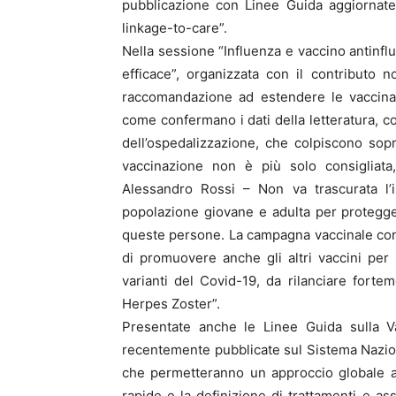
pubblicazione con Linee Guida aggiornate,
linkage-to-care”.
Nella sessione “Influenza e vaccino antinfl
efficace”, organizzata con il contributo 
raccomandazione ad estendere le vaccinazi
come confermano i dati della letteratura, c
dell’ospedalizzazione, che colpiscono soprat
vaccinazione non è più solo consigliata
Alessandro Rossi – Non va trascurata l’i
popolazione giovane e adulta per proteggere
queste persone. La campagna vaccinale contr
di promuovere anche gli altri vaccini per 
varianti del Covid-19, da rilanciare fort
Herpes Zoster”.
Presentate anche le Linee Guida sulla Va
recentemente pubblicate sul Sistema Naziona
che permetteranno un approccio globale al
rapide e la definizione di trattamenti e a