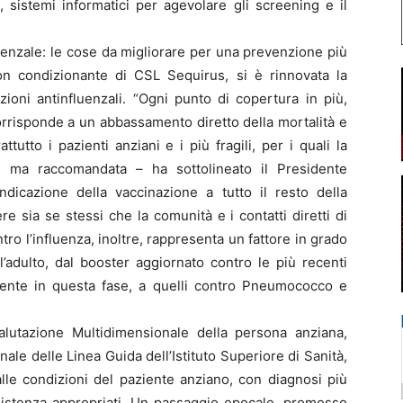
 sistemi informatici per agevolare gli screening e il
uenzale: le cose da migliorare per una prevenzione più
non condizionante di CSL Sequirus, si è rinnovata la
oni antinfluenzali. “Ogni punto di copertura in più,
orrisponde a un abbassamento diretto della mortalità e
tutto i pazienti anziani e i più fragili, per i quali la
, ma raccomandata – ha sottolineato il Presidente
ndicazione della vaccinazione a tutto il resto della
 sia se stessi che la comunità e i contatti diretti di
o l’influenza, inoltre, rappresenta un fattore in grado
l’adulto, dal booster aggiornato contro le più recenti
emente in questa fase, a quelli contro Pneumococco e
lutazione Multidimensionale della persona anziana,
le delle Linea Guida dell’Istituto Superiore di Sanità,
le condizioni del paziente anziano, con diagnosi più
ssistenza appropriati. Un passaggio epocale, promosso