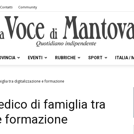
Contatti
Community
OVINCIA
EVENTI
RUBRICHE
SPORT
ITALIA /
la
iglia tra digitalizzazione e formazione
dico di famiglia tra
Voce
 e formazione