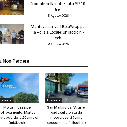
frontale nella notte sulla SP 10:
tre...
8 Agosto 2026
Mantova, arriva il BolaWrap per
la Polizia Locale: un laccio hi-
tech...
8 Agosto 2026
a Non Perdere
rovincia
Provincia
Morta in casa per
San Martino dall’Argine,
soffocamento. Martedì
cade sulla pista da
autopsia della 20enne di
motocross: 29enne
Guidizzolo
soccorso dall’elicottero