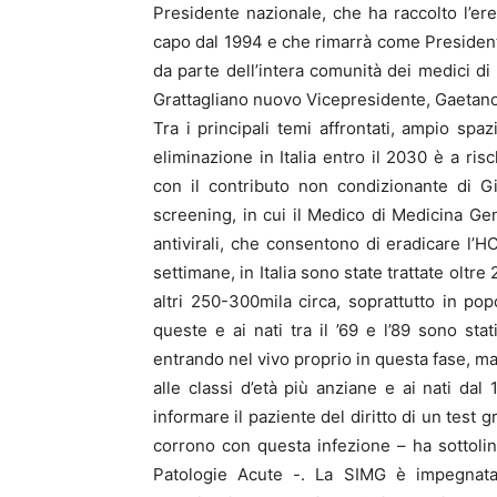
Presidente nazionale, che ha raccolto l’ere
capo dal 1994 e che rimarrà come Presidente
da parte dell’intera comunità dei medici di
Grattagliano nuovo Vicepresidente, Gaetano 
Tra i principali temi affrontati, ampio spaz
eliminazione in Italia entro il 2030 è a ri
con il contributo non condizionante di G
screening, in cui il Medico di Medicina Gen
antivirali, che consentono di eradicare l’HC
settimane, in Italia sono state trattate olt
altri 250-300mila circa, soprattutto in po
queste e ai nati tra il ’69 e l’89 sono stati
entrando nel vivo proprio in questa fase, m
alle classi d’età più anziane e ai nati da
informare il paziente del diritto di un test g
corrono con questa infezione – ha sottol
Patologie Acute -. La SIMG è impegnata