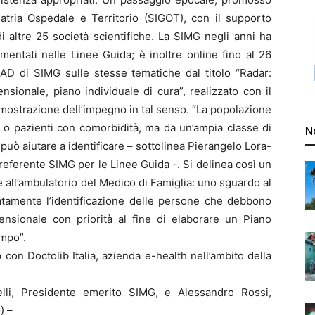
iatria Ospedale e Territorio (SIGOT), con il supporto
i altre 25 società scientifiche. La SIMG negli anni ha
ementati nelle Linee Guida; è inoltre online fino al 26
AD di SIMG sulle stesse tematiche dal titolo “Radar:
ensionale, piano individuale di cura”, realizzato con il
imostrazione dell’impegno in tal senso. “La popolazione
i o pazienti con comorbidità, ma da un’ampia classe di
N
 può aiutare a identificare – sottolinea Pierangelo Lora-
referente SIMG per le Linee Guida -. Si delinea così un
e all’ambulatorio del Medico di Famiglia: uno sguardo al
iatamente l’identificazione delle persone che debbono
ensionale con priorità al fine di elaborare un Piano
empo”.
con Doctolib Italia, azienda e-health nell’ambito della
elli, Presidente emerito SIMG, e Alessandro Rossi,
) –