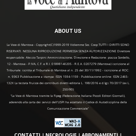
ABOUT US
La Voce di Mantova - Copyright(C)1999-2019 Vidiemme Soc. Coop TUTTI I DIRITTI SONO
RISERVATI. NESSUNA RIPRODUZIONE PERMESSA SENZA AUTORIZZAZIONE Direttore
responsabile: Alessio Tarpini Amministrazione, Direzione e Redazione: piazza Sordello,
12 - Mantova - P.IVA, C.F. e R.I. 01898140205 - R.E.A. 0207279 (Mantova) iscrizione al
Tribunale: iscritta al Tribunale di Mantova al n. 25 del 30/11/1992 - iscrizione al ROC:
n. 9363 Pubblicazione a stampa: ISSN 1594-1159 - Pubblicazione online: ISSN 2465-
132X La testata fruisce dei contributi diretti editoria L. 198/2016 e d.lgs 70/2017 (ex L.
250/90)
“La Voce di Mantova tramite la Fipeg (Federazione Italiana Piccoli Editori Giornali),
aderendo alla carta dei servizi dell'USPI ha accettato il Codice di Autodisciplina della
Comunicazione Commerciale"
CONTATTI
|
NECROLOGIE
|
ABBONAMENTI
|