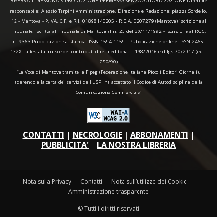
RISERVATI. NESSUNA RIPRODUZIONE PERMESSA SENZA AUTORIZZAZIONE Direttore
responsabile: Alessio Tarpini Amministrazione, Direzione e Redazione: piazza Sordello,
12 - Mantova - P.IVA, C.F. e R.I. 01898140205 - R.E.A. 0207279 (Mantova) iscrizione al
Tribunale: iscritta al Tribunale di Mantova al n. 25 del 30/11/1992 - iscrizione al ROC:
n. 9363 Pubblicazione a stampa: ISSN 1594-1159 - Pubblicazione online: ISSN 2465-
132X La testata fruisce dei contributi diretti editoria L. 198/2016 e d.lgs 70/2017 (ex L.
250/90)
“La Voce di Mantova tramite la Fipeg (Federazione Italiana Piccoli Editori Giornali),
aderendo alla carta dei servizi dell'USPI ha accettato il Codice di Autodisciplina della
Comunicazione Commerciale"
CONTATTI
|
NECROLOGIE
|
ABBONAMENTI
|
PUBBLICITA'
|
LA NOSTRA LIBRERIA
Nota sulla Privacy
Contatti
Nota sull’utilizzo dei Cookie
Amministrazione trasparente
© Tutti i diritti riservati