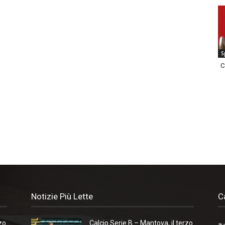
S
C
Notizie Più Lette
C
zo
Calcio Serie B – Mantova, il terzo