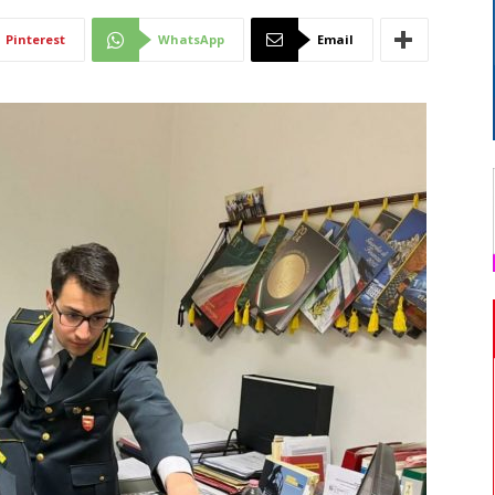
Di
Pinterest
WhatsApp
Email
Mantova