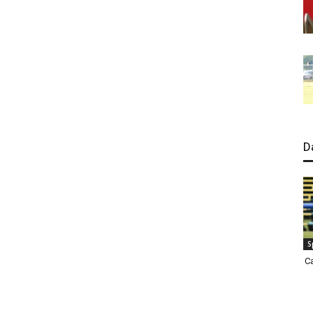
D
S
C