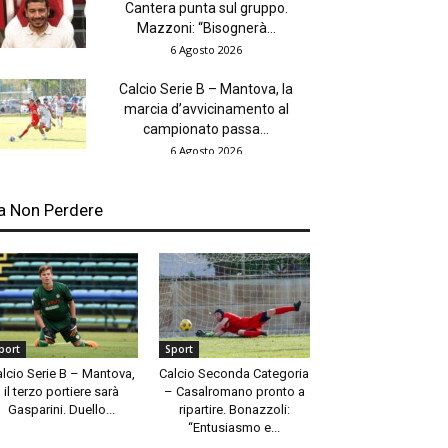
Cantera punta sul gruppo.
Mazzoni: “Bisognerà...
6 Agosto 2026
Calcio Serie B – Mantova, la
marcia d’avvicinamento al
campionato passa...
6 Agosto 2026
a Non Perdere
port
Sport
alcio Serie B – Mantova,
Calcio Seconda Categoria
il terzo portiere sarà
– Casalromano pronto a
Gasparini. Duello...
ripartire. Bonazzoli:
“Entusiasmo e...