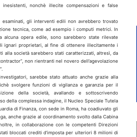
e inesistenti, nonchè illecite compensazioni e false
i esaminati, gli interventi edili non avrebbero trovato
zione tecnica, come ad esempio i computi metrici. In
ta alcuna opera edile, sono sarebbero state rilevate
i ignari proprietari, al fine di ottenere illecitamente i
i alla società sarebbero stati caratterizzati, altresì, da
 contractor”, non rientranti nel novero dell’agevolazione
”.
nvestigatori, sarebbe stato attuato anche grazie alla
ichè svolgere funzioni di vigilanza e garanzia per il
zione della società, avallando e sottoscrivendo
rso della complessa indagine, il Nucleo Speciale Tutela
uardia di Finanza, con sede in Roma, ha coadiuvato gli
lega, anche grazie al coordinamento svolto dalla Cabina
Inoltre, in collaborazione con le competenti Direzioni
tati bloccati crediti d’imposta per ulteriori 8 milioni di