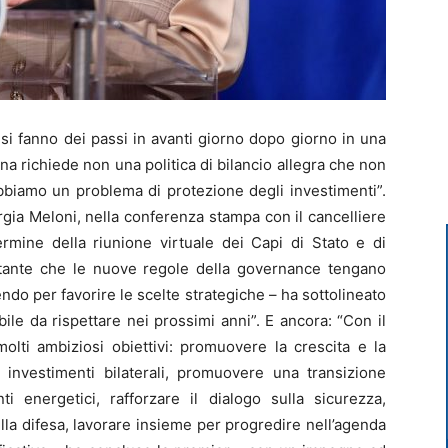
si fanno dei passi in avanti giorno dopo giorno in una
iana richiede non una politica di bilancio allegra che non
bbiamo un problema di protezione degli investimenti”.
rgia Meloni, nella conferenza stampa con il cancelliere
ermine della riunione virtuale dei Capi di Stato e di
tante che le nuove regole della governance tengano
endo per favorire le scelte strategiche – ha sottolineato
le da rispettare nei prossimi anni”. E ancora: “Con il
olti ambiziosi obiettivi: promuovere la crescita e la
 investimenti bilaterali, promuovere una transizione
ti energetici, rafforzare il dialogo sulla sicurezza,
lla difesa, lavorare insieme per progredire nell’agenda