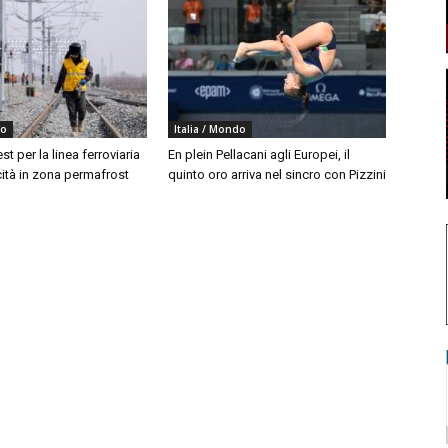
do
Italia / Mondo
est per la linea ferroviaria
En plein Pellacani agli Europei, il
cità in zona permafrost
quinto oro arriva nel sincro con Pizzini