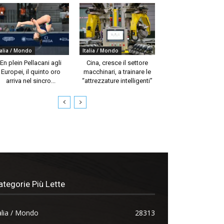
talia / Mondo
Italia / Mondo
En plein Pellacani agli
Cina, cresce il settore
Europei, il quinto oro
macchinari, a trainare le
arriva nel sincro...
“attrezzature intelligenti”
ategorie Più Lette
alia / Mondo
28313