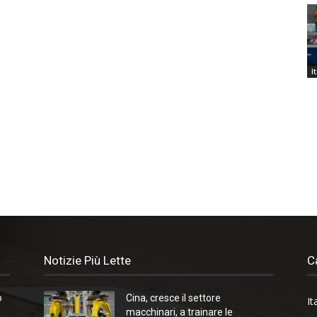
I
Notizie Più Lette
C
o
Cina, cresce il settore
It
macchinari, a trainare le