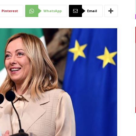
Di
Pinterest
WhatsApp
Email
Mantova