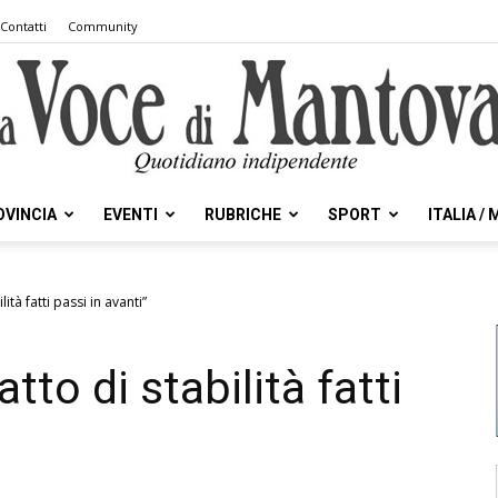
Contatti
Community
OVINCIA
EVENTI
RUBRICHE
SPORT
ITALIA /
la
ità fatti passi in avanti”
tto di stabilità fatti
Voce