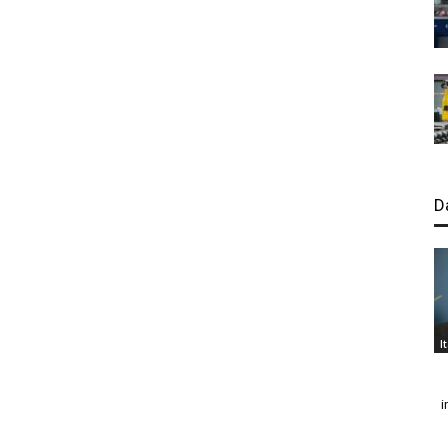
D
I
i