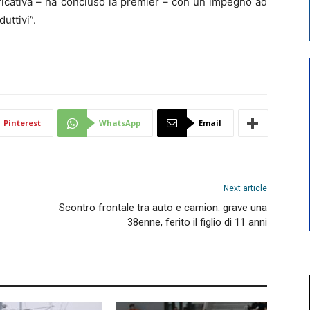
ificativa – ha concluso la premier – con un impegno ad
uttivi”.
Pinterest
WhatsApp
Email
Next article
Scontro frontale tra auto e camion: grave una
38enne, ferito il figlio di 11 anni