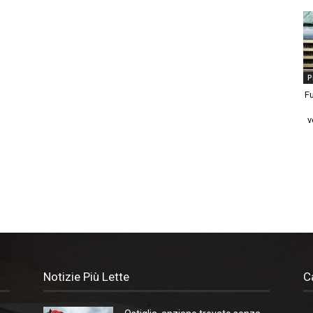
P
Fu
v
Notizie Più Lette
C