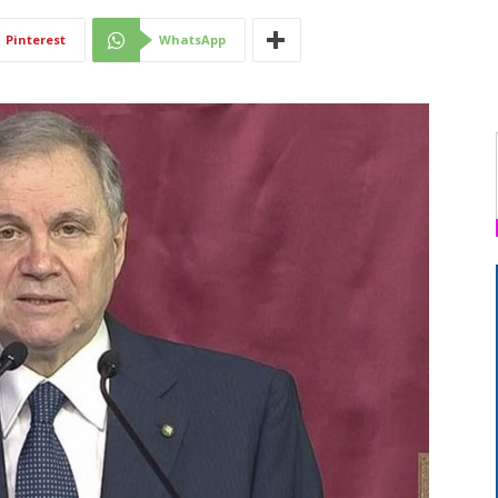
Di
Pinterest
WhatsApp
Mantova