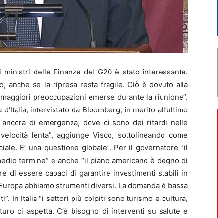
ministri delle Finanze del G20 è stato interessante.
o, anche se la ripresa resta fragile. Ciò è dovuto alla
e maggiori preoccupazioni emerse durante la riunione”.
d’Italia, intervistato da Bloomberg, in merito all’ultimo
 ancora di emergenza, dove ci sono dei ritardi nelle
velocità lenta”, aggiunge Visco, sottolineando come
iale. E’ una questione globale”. Per il governatore “il
medio termine” e anche “il piano americano è degno di
e di essere capaci di garantire investimenti stabili in
in Europa abbiamo strumenti diversi. La domanda è bassa
 In Italia “i settori più colpiti sono turismo e cultura,
uro ci aspetta. C’è bisogno di interventi su salute e