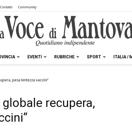
Contatti
Community
OVINCIA
EVENTI
RUBRICHE
SPORT
ITALIA /
la
upera, pesa lentezza vaccini”
globale recupera,
Voce
ccini”