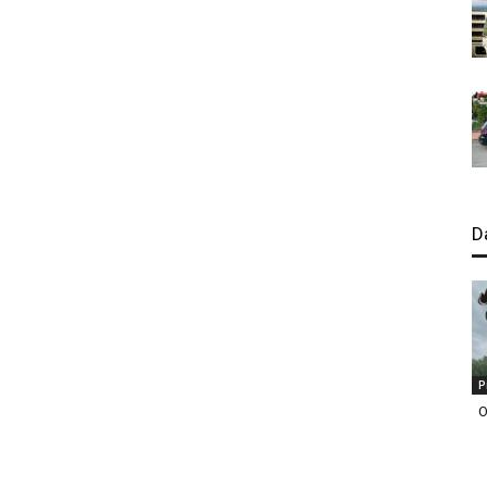
D
P
O