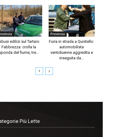
rovincia
Provincia
Abusi edilizi sul Tartaro
Furia in strada a Quistello:
Fabbrezza: crolla la
automobilista
sponda del fiume, tre...
ventiduenne aggredita e
inseguita da...
ategorie Più Lette