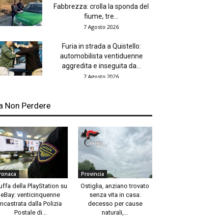
Fabbrezza: crolla la sponda del
fiume, tre...
7 Agosto 2026
Furia in strada a Quistello:
automobilista ventiduenne
aggredita e inseguita da...
7 Agosto 2026
a Non Perdere
ronaca
Provincia
uffa della PlayStation su
Ostiglia, anziano trovato
eBay: venticinquenne
senza vita in casa:
incastrata dalla Polizia
decesso per cause
Postale di...
naturali,...