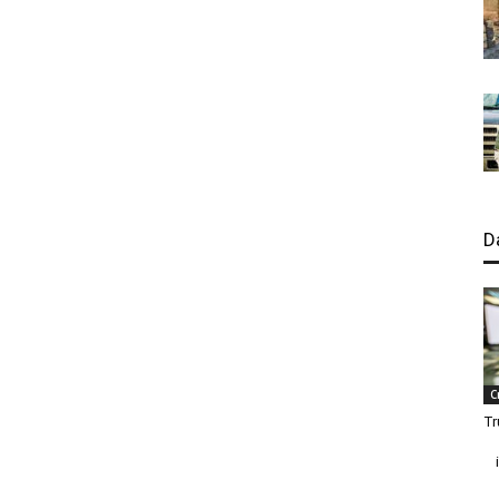
D
C
Tr