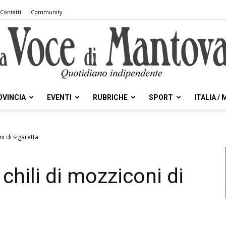
Contatti
Community
OVINCIA
EVENTI
RUBRICHE
SPORT
ITALIA /
la
ni di sigaretta
 chili di mozziconi di
Voce