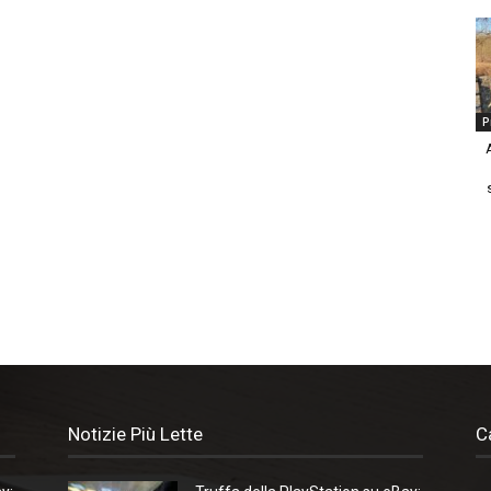
P
Notizie Più Lette
C