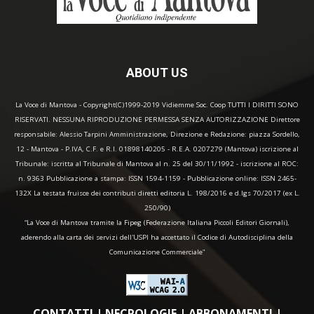
ABOUT US
La Voce di Mantova - Copyright(C)1999-2019 Vidiemme Soc. Coop TUTTI I DIRITTI SONO
RISERVATI. NESSUNA RIPRODUZIONE PERMESSA SENZA AUTORIZZAZIONE Direttore
responsabile: Alessio Tarpini Amministrazione, Direzione e Redazione: piazza Sordello,
12 - Mantova - P.IVA, C.F. e R.I. 01898140205 - R.E.A. 0207279 (Mantova) iscrizione al
Tribunale: iscritta al Tribunale di Mantova al n. 25 del 30/11/1992 - iscrizione al ROC:
n. 9363 Pubblicazione a stampa: ISSN 1594-1159 - Pubblicazione online: ISSN 2465-
132X La testata fruisce dei contributi diretti editoria L. 198/2016 e d.lgs 70/2017 (ex L.
250/90)
“La Voce di Mantova tramite la Fipeg (Federazione Italiana Piccoli Editori Giornali),
aderendo alla carta dei servizi dell'USPI ha accettato il Codice di Autodisciplina della
Comunicazione Commerciale"
CONTATTI
|
NECROLOGIE
|
ABBONAMENTI
|