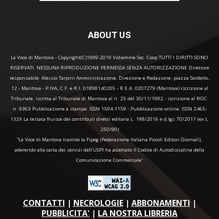
ABOUT US
La Voce di Mantova - Copyright(C)1999-2019 Vidiemme Soc. Coop TUTTI I DIRITTI SONO
RISERVATI. NESSUNA RIPRODUZIONE PERMESSA SENZA AUTORIZZAZIONE Direttore
responsabile: Alessio Tarpini Amministrazione, Direzione e Redazione: piazza Sordello,
12 - Mantova - P.IVA, C.F. e R.I. 01898140205 - R.E.A. 0207279 (Mantova) iscrizione al
Tribunale: iscritta al Tribunale di Mantova al n. 25 del 30/11/1992 - iscrizione al ROC:
n. 9363 Pubblicazione a stampa: ISSN 1594-1159 - Pubblicazione online: ISSN 2465-
132X La testata fruisce dei contributi diretti editoria L. 198/2016 e d.lgs 70/2017 (ex L.
250/90)
“La Voce di Mantova tramite la Fipeg (Federazione Italiana Piccoli Editori Giornali),
aderendo alla carta dei servizi dell'USPI ha accettato il Codice di Autodisciplina della
Comunicazione Commerciale"
CONTATTI
|
NECROLOGIE
|
ABBONAMENTI
|
PUBBLICITA'
|
LA NOSTRA LIBRERIA