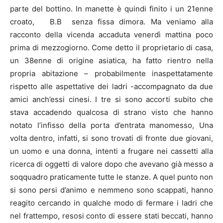
parte del bottino. In manette è quindi finito i un 21enne
croato, B.B senza fissa dimora. Ma veniamo alla
racconto della vicenda accaduta venerdì mattina poco
prima di mezzogiorno. Come detto il proprietario di casa,
un 38enne di origine asiatica, ha fatto rientro nella
propria abitazione – probabilmente inaspettatamente
rispetto alle aspettative dei ladri -accompagnato da due
amici anch’essi cinesi. I tre si sono accorti subito che
stava accadendo qualcosa di strano visto che hanno
notato l’infisso della porta d’entrata manomesso, Una
volta dentro, infatti, si sono trovati di fronte due giovani,
un uomo e una donna, intenti a frugare nei cassetti alla
ricerca di oggetti di valore dopo che avevano già messo a
soqquadro praticamente tutte le stanze. A quel punto non
si sono persi d’animo e nemmeno sono scappati, hanno
reagito cercando in qualche modo di fermare i ladri che
nel frattempo, resosi conto di essere stati beccati, hanno