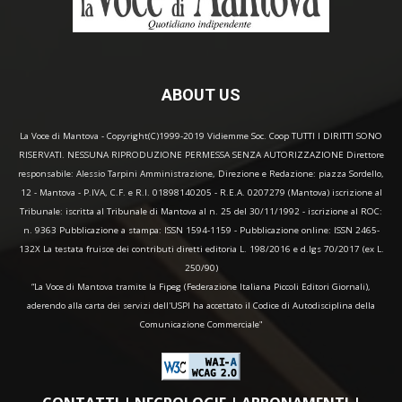
ABOUT US
La Voce di Mantova - Copyright(C)1999-2019 Vidiemme Soc. Coop TUTTI I DIRITTI SONO
RISERVATI. NESSUNA RIPRODUZIONE PERMESSA SENZA AUTORIZZAZIONE Direttore
responsabile: Alessio Tarpini Amministrazione, Direzione e Redazione: piazza Sordello,
12 - Mantova - P.IVA, C.F. e R.I. 01898140205 - R.E.A. 0207279 (Mantova) iscrizione al
Tribunale: iscritta al Tribunale di Mantova al n. 25 del 30/11/1992 - iscrizione al ROC:
n. 9363 Pubblicazione a stampa: ISSN 1594-1159 - Pubblicazione online: ISSN 2465-
132X La testata fruisce dei contributi diretti editoria L. 198/2016 e d.lgs 70/2017 (ex L.
250/90)
“La Voce di Mantova tramite la Fipeg (Federazione Italiana Piccoli Editori Giornali),
aderendo alla carta dei servizi dell'USPI ha accettato il Codice di Autodisciplina della
Comunicazione Commerciale"