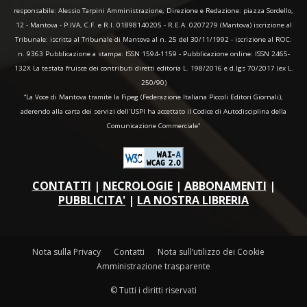
responsabile: Alessio Tarpini Amministrazione, Direzione e Redazione: piazza Sordello,
12 - Mantova - P.IVA, C.F. e R.I. 01898140205 - R.E.A. 0207279 (Mantova) iscrizione al
Tribunale: iscritta al Tribunale di Mantova al n. 25 del 30/11/1992 - iscrizione al ROC:
n. 9363 Pubblicazione a stampa: ISSN 1594-1159 - Pubblicazione online: ISSN 2465-
132X La testata fruisce dei contributi diretti editoria L. 198/2016 e d.lgs 70/2017 (ex L.
250/90)
“La Voce di Mantova tramite la Fipeg (Federazione Italiana Piccoli Editori Giornali),
aderendo alla carta dei servizi dell'USPI ha accettato il Codice di Autodisciplina della
Comunicazione Commerciale"
CONTATTI
|
NECROLOGIE
|
ABBONAMENTI
|
PUBBLICITA'
|
LA NOSTRA LIBRERIA
Nota sulla Privacy
Contatti
Nota sull’utilizzo dei Cookie
Amministrazione trasparente
© Tutti i diritti riservati