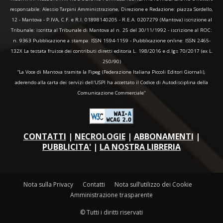
responsabile: Alessio Tarpini Amministrazione, Direzione e Redazione: piazza Sordello,
12 - Mantova - P.IVA, C.F. e R.I. 01898140205 - R.E.A. 0207279 (Mantova) iscrizione al
Tribunale: iscritta al Tribunale di Mantova al n. 25 del 30/11/1992 - iscrizione al ROC:
n. 9363 Pubblicazione a stampa: ISSN 1594-1159 - Pubblicazione online: ISSN 2465-
132X La testata fruisce dei contributi diretti editoria L. 198/2016 e d.lgs 70/2017 (ex L.
250/90)
“La Voce di Mantova tramite la Fipeg (Federazione Italiana Piccoli Editori Giornali),
aderendo alla carta dei servizi dell'USPI ha accettato il Codice di Autodisciplina della
Comunicazione Commerciale"
CONTATTI
|
NECROLOGIE
|
ABBONAMENTI
|
PUBBLICITA'
|
LA NOSTRA LIBRERIA
Nota sulla Privacy
Contatti
Nota sull’utilizzo dei Cookie
Amministrazione trasparente
© Tutti i diritti riservati