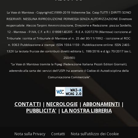
La Voce di Mantova - Copyright(C)1999-2019 Vidiemme Soc. Coop TUTTI I DIRITTI SONO
RISERVATI. NESSUNA RIPRODUZIONE PERMESSA SENZA AUTORIZZAZIONE Direttore
responsabile: Alessio Tarpini Amministrazione, Direzione e Redazione: piazza Sordello,
12 - Mantova - P.IVA, C.F. e R.I. 01898140205 - R.E.A. 0207279 (Mantova) iscrizione al
Tribunale: iscritta al Tribunale di Mantova al n. 25 del 30/11/1992 - iscrizione al ROC:
n. 9363 Pubblicazione a stampa: ISSN 1594-1159 - Pubblicazione online: ISSN 2465-
132X La testata fruisce dei contributi diretti editoria L. 198/2016 e d.lgs 70/2017 (ex L.
250/90)
“La Voce di Mantova tramite la Fipeg (Federazione Italiana Piccoli Editori Giornali),
aderendo alla carta dei servizi dell'USPI ha accettato il Codice di Autodisciplina della
Comunicazione Commerciale"
CONTATTI
|
NECROLOGIE
|
ABBONAMENTI
|
PUBBLICITA'
|
LA NOSTRA LIBRERIA
Nota sulla Privacy
Contatti
Nota sull’utilizzo dei Cookie