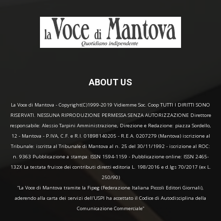
ABOUT US
La Voce di Mantova - Copyright(C)1999-2019 Vidiemme Soc. Coop TUTTI I DIRITTI SONO
RISERVATI. NESSUNA RIPRODUZIONE PERMESSA SENZA AUTORIZZAZIONE Direttore
responsabile: Alessio Tarpini Amministrazione, Direzione e Redazione: piazza Sordello,
12 - Mantova - P.IVA, C.F. e R.I. 01898140205 - R.E.A. 0207279 (Mantova) iscrizione al
Tribunale: iscritta al Tribunale di Mantova al n. 25 del 30/11/1992 - iscrizione al ROC:
n. 9363 Pubblicazione a stampa: ISSN 1594-1159 - Pubblicazione online: ISSN 2465-
132X La testata fruisce dei contributi diretti editoria L. 198/2016 e d.lgs 70/2017 (ex L.
250/90)
“La Voce di Mantova tramite la Fipeg (Federazione Italiana Piccoli Editori Giornali),
aderendo alla carta dei servizi dell'USPI ha accettato il Codice di Autodisciplina della
Comunicazione Commerciale"