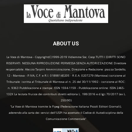
ABOUT US
La Voce di Mantova - Copyright(C)1999-2019 Vidiemme Soc. Coop TUTTI I DIRITTI SONO
RISERVATI. NESSUNA RIPRODUZIONE PERMESSA SENZA AUTORIZZAZIONE Direttore
responsabile: Alessio Tarpini Amministrazione, Direzione e Redazione: piazza Sordello,
12 - Mantova - P.IVA, C.F. e R.I. 01898140205 - R.E.A. 0207279 (Mantova) iscrizione al
Tribunale: iscritta al Tribunale di Mantova al n. 25 del 30/11/1992 - iscrizione al ROC:
n. 9363 Pubblicazione a stampa: ISSN 1594-1159 - Pubblicazione online: ISSN 2465-
132X La testata fruisce dei contributi diretti editoria L. 198/2016 e d.lgs 70/2017 (ex L.
250/90)
“La Voce di Mantova tramite la Fipeg (Federazione Italiana Piccoli Editori Giornali),
aderendo alla carta dei servizi dell'USPI ha accettato il Codice di Autodisciplina della
Comunicazione Commerciale"