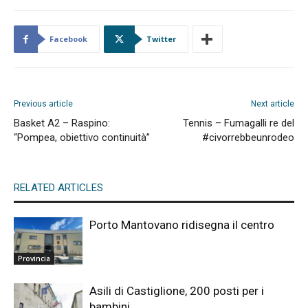
Facebook
Twitter
Previous article
Next article
Basket A2 – Raspino:
Tennis – Fumagalli re del
“Pompea, obiettivo continuità”
#civorrebbeunrodeo
RELATED ARTICLES
Porto Mantovano ridisegna il centro
Provincia
Asili di Castiglione, 200 posti per i
bambini