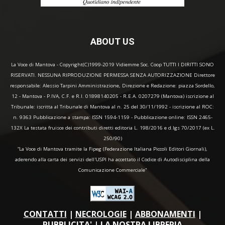
ABOUT US
La Voce di Mantova - Copyright(C)1999-2019 Vidiemme Soc. Coop TUTTI I DIRITTI SONO
RISERVATI. NESSUNA RIPRODUZIONE PERMESSA SENZA AUTORIZZAZIONE Direttore
responsabile: Alessio Tarpini Amministrazione, Direzione e Redazione: piazza Sordello,
12 - Mantova - P.IVA, C.F. e R.I. 01898140205 - R.E.A. 0207279 (Mantova) iscrizione al
Tribunale: iscritta al Tribunale di Mantova al n. 25 del 30/11/1992 - iscrizione al ROC:
n. 9363 Pubblicazione a stampa: ISSN 1594-1159 - Pubblicazione online: ISSN 2465-
132X La testata fruisce dei contributi diretti editoria L. 198/2016 e d.lgs 70/2017 (ex L.
250/90)
“La Voce di Mantova tramite la Fipeg (Federazione Italiana Piccoli Editori Giornali),
aderendo alla carta dei servizi dell'USPI ha accettato il Codice di Autodisciplina della
Comunicazione Commerciale"
CONTATTI
|
NECROLOGIE
|
ABBONAMENTI
|
PUBBLICITA'
|
LA NOSTRA LIBRERIA