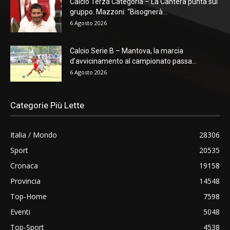
Calcio Terza Categoria – La Cantera punta sul
gruppo. Mazzoni: “Bisognerà...
6 Agosto 2026
Calcio Serie B – Mantova, la marcia
d’avvicinamento al campionato passa...
6 Agosto 2026
Categorie Più Lette
Italia / Mondo
28306
Sport
20535
Cronaca
19158
Provincia
14548
Top-Home
7598
Eventi
5048
Top-Sport
4538