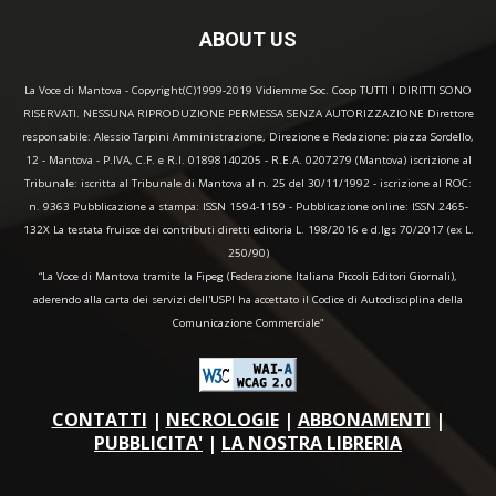
ABOUT US
La Voce di Mantova - Copyright(C)1999-2019 Vidiemme Soc. Coop TUTTI I DIRITTI SONO
RISERVATI. NESSUNA RIPRODUZIONE PERMESSA SENZA AUTORIZZAZIONE Direttore
responsabile: Alessio Tarpini Amministrazione, Direzione e Redazione: piazza Sordello,
12 - Mantova - P.IVA, C.F. e R.I. 01898140205 - R.E.A. 0207279 (Mantova) iscrizione al
Tribunale: iscritta al Tribunale di Mantova al n. 25 del 30/11/1992 - iscrizione al ROC:
n. 9363 Pubblicazione a stampa: ISSN 1594-1159 - Pubblicazione online: ISSN 2465-
132X La testata fruisce dei contributi diretti editoria L. 198/2016 e d.lgs 70/2017 (ex L.
250/90)
“La Voce di Mantova tramite la Fipeg (Federazione Italiana Piccoli Editori Giornali),
aderendo alla carta dei servizi dell'USPI ha accettato il Codice di Autodisciplina della
Comunicazione Commerciale"
CONTATTI
|
NECROLOGIE
|
ABBONAMENTI
|
PUBBLICITA'
|
LA NOSTRA LIBRERIA