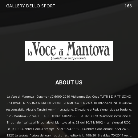
GALLERY DELLO SPORT
166
ABOUT US
La Voce di Mantova - Copyright(C)1999-2019 Vidiemme Soc. Coop TUTTI I DIRITTI SONO
RISERVATI. NESSUNA RIPRODUZIONE PERMESSA SENZA AUTORIZZAZIONE Direttore
responsabile: Alessio Tarpini Amministrazione, Direzione e Redazione: piazza Sordello,
12 - Mantova - P.IVA, C.F. e R.I. 01898140205 - R.E.A. 0207279 (Mantova) iscrizione al
Tribunale: iscritta al Tribunale di Mantova al n. 25 del 30/11/1992 - iscrizione al ROC:
n. 9363 Pubblicazione a stampa: ISSN 1594-1159 - Pubblicazione online: ISSN 2465-
132X La testata fruisce dei contributi diretti editoria L. 198/2016 e d.lgs 70/2017 (ex L.