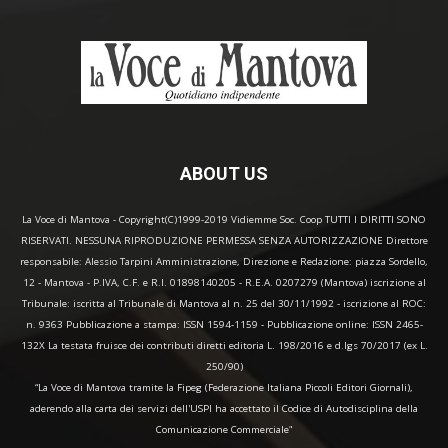
ABOUT US
La Voce di Mantova - Copyright(C)1999-2019 Vidiemme Soc. Coop TUTTI I DIRITTI SONO
RISERVATI. NESSUNA RIPRODUZIONE PERMESSA SENZA AUTORIZZAZIONE Direttore
responsabile: Alessio Tarpini Amministrazione, Direzione e Redazione: piazza Sordello,
12 - Mantova - P.IVA, C.F. e R.I. 01898140205 - R.E.A. 0207279 (Mantova) iscrizione al
Tribunale: iscritta al Tribunale di Mantova al n. 25 del 30/11/1992 - iscrizione al ROC:
n. 9363 Pubblicazione a stampa: ISSN 1594-1159 - Pubblicazione online: ISSN 2465-
132X La testata fruisce dei contributi diretti editoria L. 198/2016 e d.lgs 70/2017 (ex L.
250/90)
“La Voce di Mantova tramite la Fipeg (Federazione Italiana Piccoli Editori Giornali),
aderendo alla carta dei servizi dell'USPI ha accettato il Codice di Autodisciplina della
Comunicazione Commerciale"