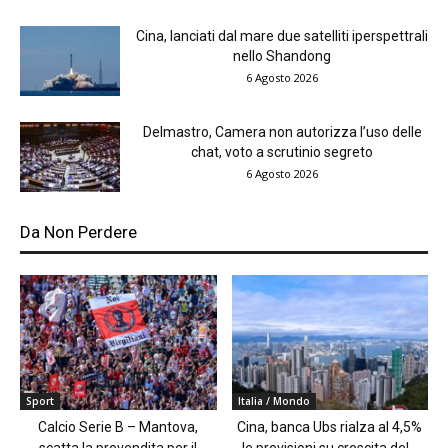
Cina, lanciati dal mare due satelliti iperspettrali
nello Shandong
6 Agosto 2026
Delmastro, Camera non autorizza l’uso delle
chat, voto a scrutinio segreto
6 Agosto 2026
Da Non Perdere
Sport
Italia / Mondo
Calcio Serie B – Mantova,
Cina, banca Ubs rialza al 4,5%
scatta la prevendita per il
le previsioni su crescita del...