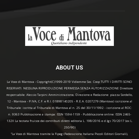
ABOUT US
La Voce di Mantova - Copyright(C)1999-2019 Vidiemme Soc. Coop TUTTI I DIRITTI SONO
RISERVATI. NESSUNA RIPRODUZIONE PERMESSA SENZA AUTORIZZAZIONE Direttore
responsabile: Alessio Tarpini Amministrazione, Direzione e Redazione: piazza Sordello,
12 - Mantova - P.IVA, C.F. e R.I. 01898140205 - R.E.A. 0207279 (Mantova) iscrizione al
Tribunale: iscritta al Tribunale di Mantova al n. 25 del 30/11/1992 - iscrizione al ROC:
n. 9363 Pubblicazione a stampa: ISSN 1594-1159 - Pubblicazione online: ISSN 2465-
132X La testata fruisce dei contributi diretti editoria L. 198/2016 e d.lgs 70/2017 (ex L.
250/90)
“La Voce di Mantova tramite la Fipeg (Federazione Italiana Piccoli Editori Giornali),