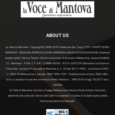
ABOUT US
La Voce di Mantova - Copyright(C)1999-2019 Vidiemme Soc. Coop TUTTI I DIRITTI SONO
RISERVATI. NESSUNA RIPRODUZIONE PERMESSA SENZA AUTORIZZAZIONE Direttore
responsabile: Alessio Tarpini Amministrazione, Direzione e Redazione: piazza Sordello,
12 - Mantova - P.IVA, C.F. e R.I. 01898140205 - R.E.A. 0207279 (Mantova) iscrizione al
Tribunale: iscritta al Tribunale di Mantova al n. 25 del 30/11/1992 - iscrizione al ROC:
n. 9363 Pubblicazione a stampa: ISSN 1594-1159 - Pubblicazione online: ISSN 2465-
132X La testata fruisce dei contributi diretti editoria L. 198/2016 e d.lgs 70/2017 (ex L.
250/90)
“La Voce di Mantova tramite la Fipeg (Federazione Italiana Piccoli Editori Giornali),
aderendo alla carta dei servizi dell'USPI ha accettato il Codice di Autodisciplina della
Comunicazione Commerciale"