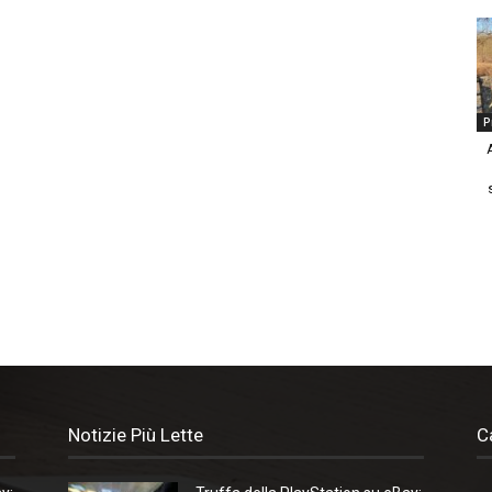
P
Notizie Più Lette
C