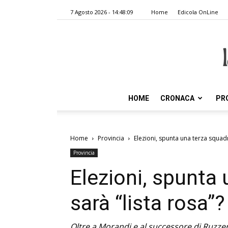
7 Agosto 2026 - 14:48:09
Home
Edicola OnLine
HOME
CRONACA
PR
Home
Provincia
Elezioni, spunta una terza squadr
Provincia
Elezioni, spunta 
sarà “lista rosa”?
Oltre a Morandi e al successore di Ruzze