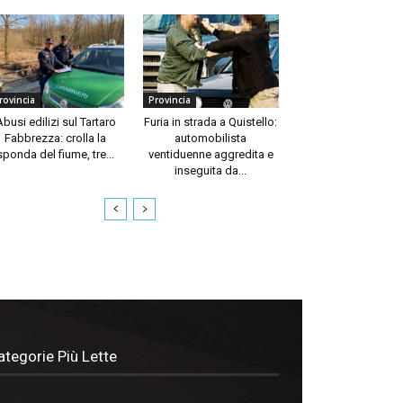
rovincia
Provincia
Abusi edilizi sul Tartaro
Furia in strada a Quistello:
Fabbrezza: crolla la
automobilista
sponda del fiume, tre...
ventiduenne aggredita e
inseguita da...
ategorie Più Lette