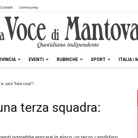
Contatti
Community
OVINCIA
EVENTI
RUBRICHE
SPORT
ITALIA /
la
a: sarà “lista rosa”?
una terza squadra:
Voce
nenti potrebbe entrare in gioco un terzo candidato