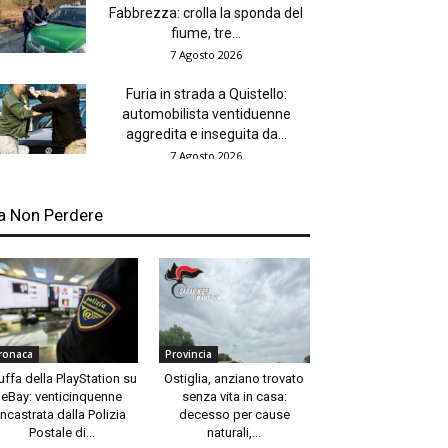
Fabbrezza: crolla la sponda del
fiume, tre...
7 Agosto 2026
Furia in strada a Quistello:
automobilista ventiduenne
aggredita e inseguita da...
7 Agosto 2026
a Non Perdere
ronaca
Provincia
uffa della PlayStation su
Ostiglia, anziano trovato
eBay: venticinquenne
senza vita in casa:
incastrata dalla Polizia
decesso per cause
Postale di...
naturali,...