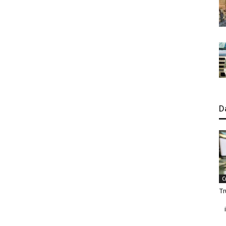
D
C
Tr