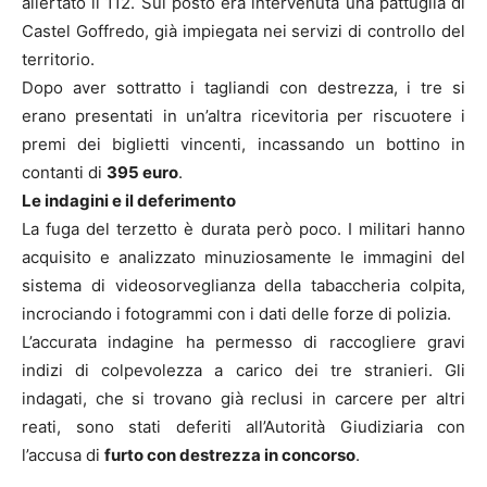
allertato il 112. Sul posto era intervenuta una pattuglia di
Castel Goffredo, già impiegata nei servizi di controllo del
territorio.
Dopo aver sottratto i tagliandi con destrezza, i tre si
erano presentati in un’altra ricevitoria per riscuotere i
premi dei biglietti vincenti, incassando un bottino in
contanti di
395 euro
.
Le indagini e il deferimento
La fuga del terzetto è durata però poco. I militari hanno
acquisito e analizzato minuziosamente le immagini del
sistema di videosorveglianza della tabaccheria colpita,
incrociando i fotogrammi con i dati delle forze di polizia.
L’accurata indagine ha permesso di raccogliere gravi
indizi di colpevolezza a carico dei tre stranieri. Gli
indagati, che si trovano già reclusi in carcere per altri
reati, sono stati deferiti all’Autorità Giudiziaria con
l’accusa di
furto con destrezza in concorso
.