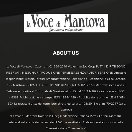
ABOUT US
La Voce di Mantova - Copyright(C)1999-2019 Vidiemme Soc. Coop TUTTI I DIRITTI SONO
RISERVATI. NESSUNA RIPRODUZIONE PERMESSA SENZA AUTORIZZAZIONE Direttore
responsabile: Alessio Tarpini Amministrazione, Direzione e Redazione: piazza Sordello,
12 - Mantova - P.IVA, C.F. e R.I. 01898140205 - R.E.A. 0207279 (Mantova) iscrizione al
Tribunale: iscritta al Tribunale di Mantova al n. 25 del 30/11/1992 - iscrizione al ROC:
n. 9363 Pubblicazione a stampa: ISSN 1594-1159 - Pubblicazione online: ISSN 2465-
132X La testata fruisce dei contributi diretti editoria L. 198/2016 e d.lgs 70/2017 (ex L.
250/90)
“La Voce di Mantova tramite la Fipeg (Federazione Italiana Piccoli Editori Giornali),
aderendo alla carta dei servizi dell'USPI ha accettato il Codice di Autodisciplina della
Comunicazione Commerciale"