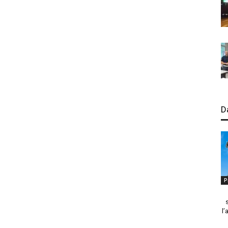
D
P
l’