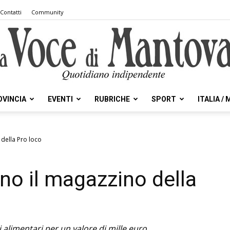
Contatti
Community
OVINCIA
EVENTI
RUBRICHE
SPORT
ITALIA /
la
 della Pro loco
no il magazzino della
Voce
ri alimentari per un valore di mille euro