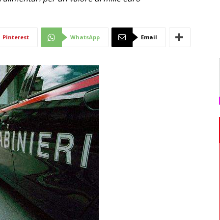
Di
Pinterest
WhatsApp
Email
Mantova