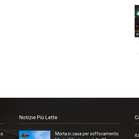
P
Notizie Più Lette
C
o.
Morta in casa per soffocamento.
It