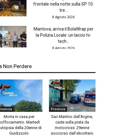
frontale nella notte sulla SP 10:
tre...
8 Agosto 2026
Mantova, arriva il BolaWrap per
la Polizia Locale: un laccio hi-
tech...
8 Agosto 2026
a Non Perdere
rovincia
Provincia
Morta in casa per
San Martino dall’Argine,
soffocamento. Martedì
cade sulla pista da
autopsia della 20enne di
motocross: 29enne
Guidizzolo
soccorso dall’elicottero