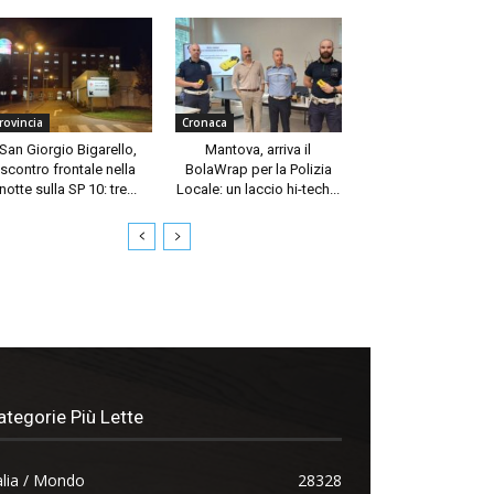
rovincia
Cronaca
San Giorgio Bigarello,
Mantova, arriva il
scontro frontale nella
BolaWrap per la Polizia
notte sulla SP 10: tre...
Locale: un laccio hi-tech...
ategorie Più Lette
alia / Mondo
28328