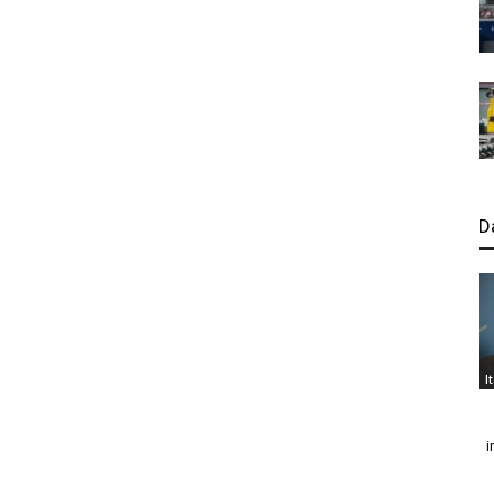
D
I
i