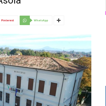
Asola
Di
Pinterest
WhatsApp
Mantova