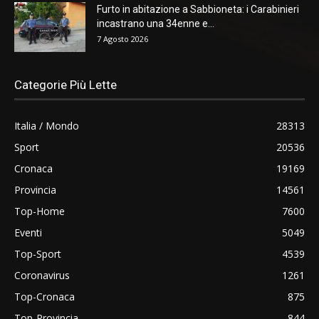
Furto in abitazione a Sabbioneta: i Carabinieri
incastrano una 34enne e...
7 Agosto 2026
Categorie Più Lette
Italia / Mondo
28313
Sport
20536
Cronaca
19169
Provincia
14561
Top-Home
7600
Eventi
5049
Top-Sport
4539
Coronavirus
1261
Top-Cronaca
875
Top-Provincia
844