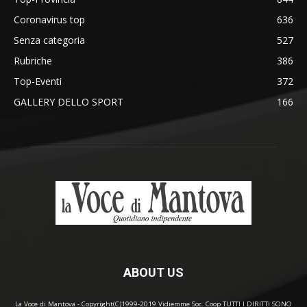
Coronavirus top
636
Senza categoria
527
Rubriche
386
Top-Eventi
372
GALLERY DELLO SPORT
166
ABOUT US
La Voce di Mantova - Copyright(C)1999-2019 Vidiemme Soc. Coop TUTTI I DIRITTI SONO