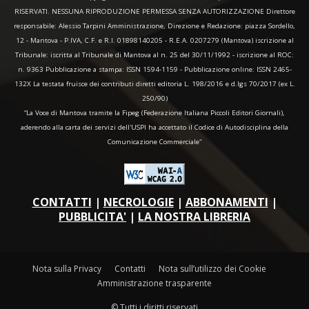
RISERVATI. NESSUNA RIPRODUZIONE PERMESSA SENZA AUTORIZZAZIONE Direttore
responsabile: Alessio Tarpini Amministrazione, Direzione e Redazione: piazza Sordello,
12 - Mantova - P.IVA, C.F. e R.I. 01898140205 - R.E.A. 0207279 (Mantova) iscrizione al
Tribunale: iscritta al Tribunale di Mantova al n. 25 del 30/11/1992 - iscrizione al ROC:
n. 9363 Pubblicazione a stampa: ISSN 1594-1159 - Pubblicazione online: ISSN 2465-
132X La testata fruisce dei contributi diretti editoria L. 198/2016 e d.lgs 70/2017 (ex L.
250/90)
“La Voce di Mantova tramite la Fipeg (Federazione Italiana Piccoli Editori Giornali),
aderendo alla carta dei servizi dell'USPI ha accettato il Codice di Autodisciplina della
Comunicazione Commerciale"
CONTATTI
|
NECROLOGIE
|
ABBONAMENTI
|
PUBBLICITA'
|
LA NOSTRA LIBRERIA
Nota sulla Privacy
Contatti
Nota sull’utilizzo dei Cookie
Amministrazione trasparente
© Tutti i diritti riservati