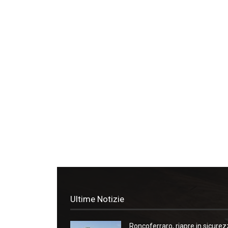
Ultime Notizie
Roncoferraro, riapre in sicure