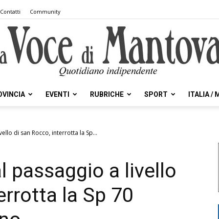
Contatti
Community
OVINCIA
EVENTI
RUBRICHE
SPORT
ITALIA /
la
vello di san Rocco, interrotta la Sp...
al passaggio a livello
Voce
errotta la Sp 70