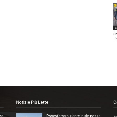
C
Co
P
Notizie Più Lette
C
zza
Roncoferraro, riapre in sicurezza