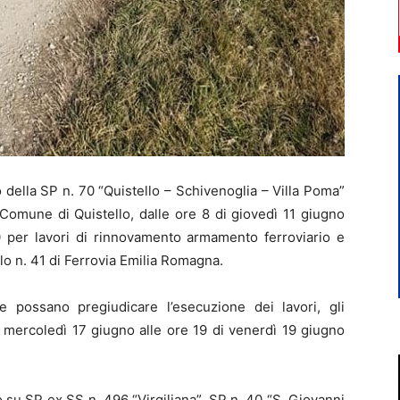
della SP n. 70 “Quistello – Schivenoglia – Villa Poma”
Comune di Quistello, dalle ore 8 di giovedì 11 giugno
0 per lavori di rinnovamento armamento ferroviario e
llo n. 41 di Ferrovia Emilia Romagna.
 possano pregiudicare l’esecuzione dei lavori, gli
di mercoledì 17 giugno alle ore 19 di venerdì 19 giugno
to su SP ex SS n. 496 “Virgiliana”, SP n. 40 “S. Giovanni