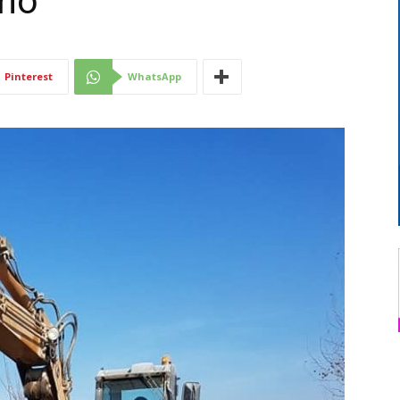
gno
Di
Pinterest
WhatsApp
Mantova