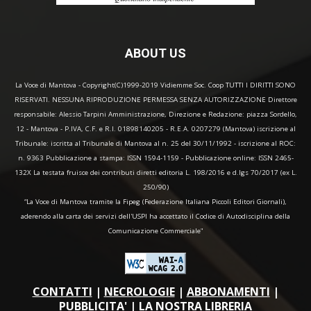
ABOUT US
La Voce di Mantova - Copyright(C)1999-2019 Vidiemme Soc. Coop TUTTI I DIRITTI SONO
RISERVATI. NESSUNA RIPRODUZIONE PERMESSA SENZA AUTORIZZAZIONE Direttore
responsabile: Alessio Tarpini Amministrazione, Direzione e Redazione: piazza Sordello,
12 - Mantova - P.IVA, C.F. e R.I. 01898140205 - R.E.A. 0207279 (Mantova) iscrizione al
Tribunale: iscritta al Tribunale di Mantova al n. 25 del 30/11/1992 - iscrizione al ROC:
n. 9363 Pubblicazione a stampa: ISSN 1594-1159 - Pubblicazione online: ISSN 2465-
132X La testata fruisce dei contributi diretti editoria L. 198/2016 e d.lgs 70/2017 (ex L.
250/90)
“La Voce di Mantova tramite la Fipeg (Federazione Italiana Piccoli Editori Giornali),
aderendo alla carta dei servizi dell'USPI ha accettato il Codice di Autodisciplina della
Comunicazione Commerciale"
CONTATTI
|
NECROLOGIE
|
ABBONAMENTI
|
PUBBLICITA'
|
LA NOSTRA LIBRERIA