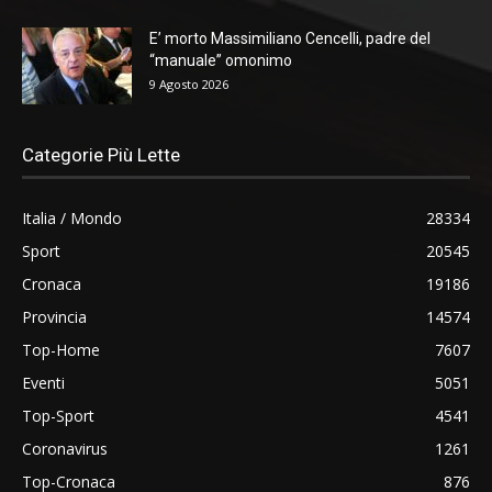
E’ morto Massimiliano Cencelli, padre del
“manuale” omonimo
9 Agosto 2026
Categorie Più Lette
Italia / Mondo
28334
Sport
20545
Cronaca
19186
Provincia
14574
Top-Home
7607
Eventi
5051
Top-Sport
4541
Coronavirus
1261
Top-Cronaca
876