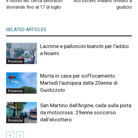
Il nuovo Mc cerca lavoratori:
Atti osceni: indiano rinviato a
domande fino al 17 di luglio
giudizio
RELATED ARTICLES
Lacrime e palloncini bianchi per l’addio
a Noemi
Provincia
Morta in casa per soffocamento.
Martedì l’autopsia della 20enne di
Guidizzolo
Provincia
San Martino dall’Argine, cade sulla pista
da motocross: 29enne soccorso
dall’elicottero
Provincia