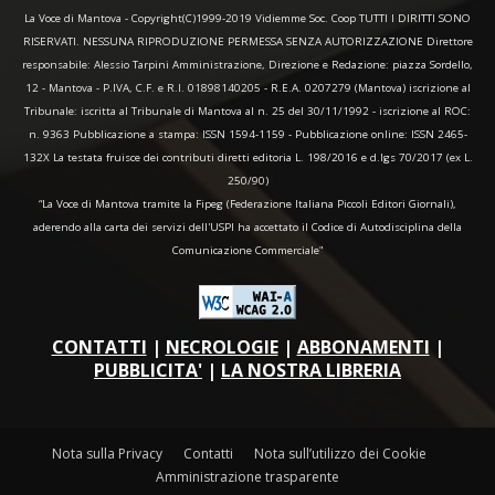
La Voce di Mantova - Copyright(C)1999-2019 Vidiemme Soc. Coop TUTTI I DIRITTI SONO
RISERVATI. NESSUNA RIPRODUZIONE PERMESSA SENZA AUTORIZZAZIONE Direttore
responsabile: Alessio Tarpini Amministrazione, Direzione e Redazione: piazza Sordello,
12 - Mantova - P.IVA, C.F. e R.I. 01898140205 - R.E.A. 0207279 (Mantova) iscrizione al
Tribunale: iscritta al Tribunale di Mantova al n. 25 del 30/11/1992 - iscrizione al ROC:
n. 9363 Pubblicazione a stampa: ISSN 1594-1159 - Pubblicazione online: ISSN 2465-
132X La testata fruisce dei contributi diretti editoria L. 198/2016 e d.lgs 70/2017 (ex L.
250/90)
“La Voce di Mantova tramite la Fipeg (Federazione Italiana Piccoli Editori Giornali),
aderendo alla carta dei servizi dell'USPI ha accettato il Codice di Autodisciplina della
Comunicazione Commerciale"
CONTATTI
|
NECROLOGIE
|
ABBONAMENTI
|
PUBBLICITA'
|
LA NOSTRA LIBRERIA
Nota sulla Privacy
Contatti
Nota sull’utilizzo dei Cookie
Amministrazione trasparente