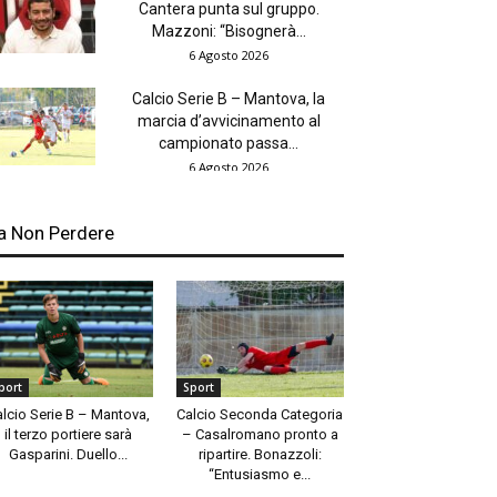
Cantera punta sul gruppo.
Mazzoni: “Bisognerà...
6 Agosto 2026
Calcio Serie B – Mantova, la
marcia d’avvicinamento al
campionato passa...
6 Agosto 2026
a Non Perdere
port
Sport
alcio Serie B – Mantova,
Calcio Seconda Categoria
il terzo portiere sarà
– Casalromano pronto a
Gasparini. Duello...
ripartire. Bonazzoli:
“Entusiasmo e...