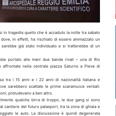
n tragedia quello che è accaduto la notte tra sabato
 dove, in effetti, ha rischiato di essere ammazzato un
 sarebbe già stato individuato e si tratterebbe di un
ebbe portato alle mani due bande rivali – una di Rio
o affrontate nella centrale piazza Saturno a Pieve di
esa tra i 15 anni e i 22 anni di nazionalità italiana e
dove sarebbero scattate le prime scaramucce verbali:
oni, preludevano a ben altro.
bilmente qualche birra di troppo, le due gang si sono
 al cantiere del futuro palasport, tra la zona di ghiaia e
ggiato le auto. La discussione è quindi degenerata