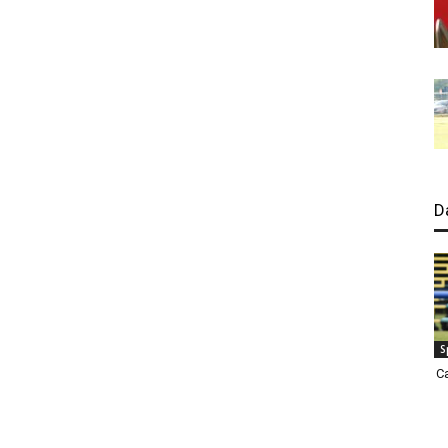
D
S
C