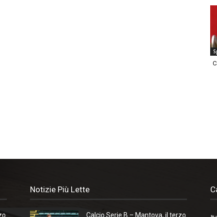
S
C
Notizie Più Lette
C
zo
Calcio Serie B – Mantova, il terzo