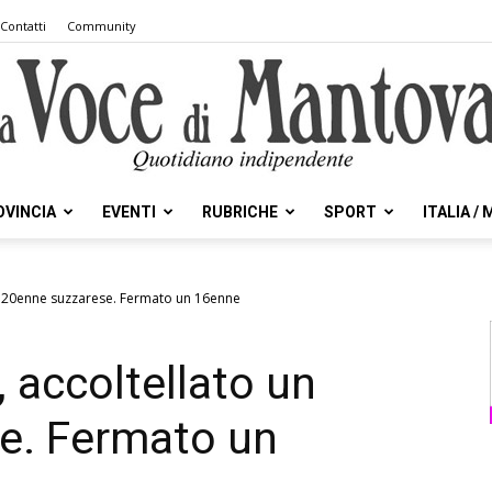
Contatti
Community
OVINCIA
EVENTI
RUBRICHE
SPORT
ITALIA /
la
un 20enne suzzarese. Fermato un 16enne
 accoltellato un
Voce
e. Fermato un