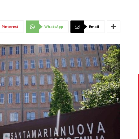
Di
Pinterest
WhatsApp
Email
Mantova