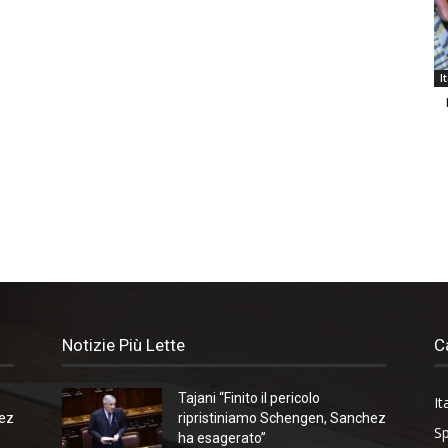
I
Notizie Più Lette
C
Tajani “Finito il pericolo
It
hez
ripristiniamo Schengen, Sanchez
Sp
ha esagerato”