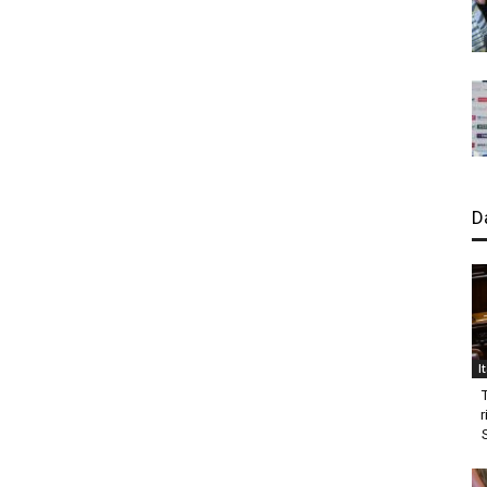
D
I
r