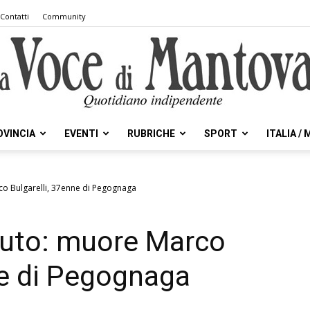
Contatti
Community
OVINCIA
EVENTI
RUBRICHE
SPORT
ITALIA /
la
co Bulgarelli, 37enne di Pegognaga
auto: muore Marco
Voce
ne di Pegognaga