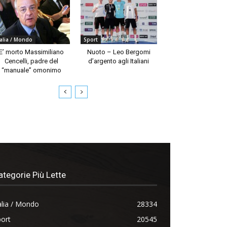
talia / Mondo
Sport
E’ morto Massimiliano
Nuoto – Leo Bergomi
Cencelli, padre del
d’argento agli Italiani
“manuale” omonimo
ategorie Più Lette
alia / Mondo
28334
ort
20545