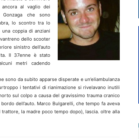
 ancora al vaglio dei
di Gonzaga che sono
bra, lo scontro tra lo
 una coppia di anziani
avantreno dello scooter
iore sinistro dell’auto
ta. Il 37enne è stato
alcuni metri cadendo
vane sono da subito apparse disperate e un’eliambulanza
rtroppo i tentativi di rianimazione si rivelavano inutili
morto sul colpo a causa del gravissimo trauma cranico
 a bordo dell’auto. Marco Bulgarelli, che tempo fa aveva
l trattore, la madre poco tempo dopo), lascia. oltre alla