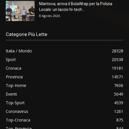
Mantova, arriva il BolaWrap per la Polizia
Locale: un laccio hi-tech...
8 Agosto 2026
Categorie Più Lette
Italia / Mondo
28328
Sport
20538
Cronaca
19181
Provincia
14571
Top-Home
7606
Eventi
5049
Top-Sport
4539
Coronavirus
1261
Top-Cronaca
875
Top-Provincia
844