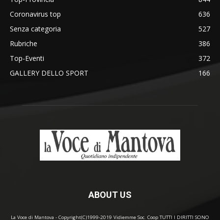
Coronavirus top
636
Senza categoria
527
Rubriche
386
Top-Eventi
372
GALLERY DELLO SPORT
166
ABOUT US
La Voce di Mantova - Copyright(C)1999-2019 Vidiemme Soc. Coop TUTTI I DIRITTI SONO