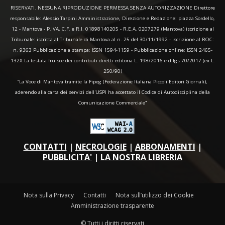
RISERVATI. NESSUNA RIPRODUZIONE PERMESSA SENZA AUTORIZZAZIONE Direttore
responsabile: Alessio Tarpini Amministrazione, Direzione e Redazione: piazza Sordello,
12 - Mantova - P.IVA, C.F. e R.I. 01898140205 - R.E.A. 0207279 (Mantova) iscrizione al
Tribunale: iscritta al Tribunale di Mantova al n. 25 del 30/11/1992 - iscrizione al ROC:
n. 9363 Pubblicazione a stampa: ISSN 1594-1159 - Pubblicazione online: ISSN 2465-
132X La testata fruisce dei contributi diretti editoria L. 198/2016 e d.lgs 70/2017 (ex L.
250/90)
“La Voce di Mantova tramite la Fipeg (Federazione Italiana Piccoli Editori Giornali),
aderendo alla carta dei servizi dell'USPI ha accettato il Codice di Autodisciplina della
Comunicazione Commerciale"
CONTATTI
|
NECROLOGIE
|
ABBONAMENTI
|
PUBBLICITA'
|
LA NOSTRA LIBRERIA
Nota sulla Privacy
Contatti
Nota sull’utilizzo dei Cookie
Amministrazione trasparente
© Tutti i diritti riservati