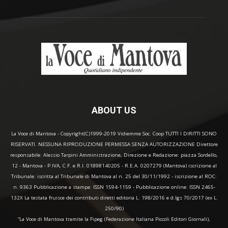
ABOUT US
La Voce di Mantova - Copyright(C)1999-2019 Vidiemme Soc. Coop TUTTI I DIRITTI SONO
RISERVATI. NESSUNA RIPRODUZIONE PERMESSA SENZA AUTORIZZAZIONE Direttore
responsabile: Alessio Tarpini Amministrazione, Direzione e Redazione: piazza Sordello,
12 - Mantova - P.IVA, C.F. e R.I. 01898140205 - R.E.A. 0207279 (Mantova) iscrizione al
Tribunale: iscritta al Tribunale di Mantova al n. 25 del 30/11/1992 - iscrizione al ROC:
n. 9363 Pubblicazione a stampa: ISSN 1594-1159 - Pubblicazione online: ISSN 2465-
132X La testata fruisce dei contributi diretti editoria L. 198/2016 e d.lgs 70/2017 (ex L.
250/90)
“La Voce di Mantova tramite la Fipeg (Federazione Italiana Piccoli Editori Giornali),