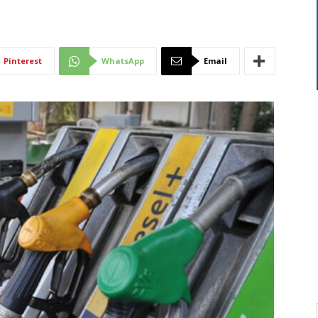
Di
Pinterest
WhatsApp
Email
Mantova