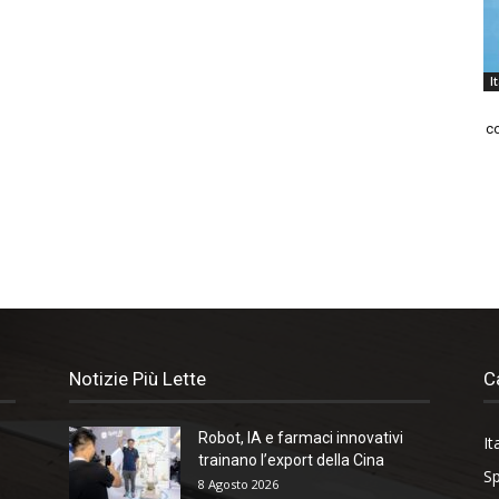
I
co
Notizie Più Lette
C
Robot, IA e farmaci innovativi
It
trainano l’export della Cina
Sp
8 Agosto 2026