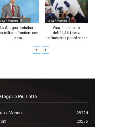
talia / Mondo
Italia / Mondo
La Spagna ripristina i
Cina, in aumento
ntrolli alle frontiere con
dell’11,3% i ricavi
l’Italia
dell’industria pubblicitaria
ategorie Più Lette
alia / Mondo
28324
ort
20536