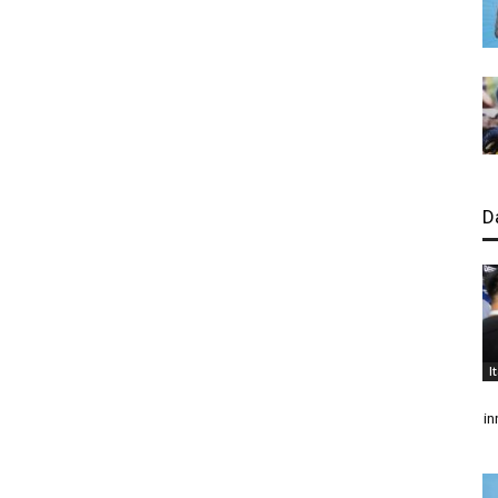
D
I
in