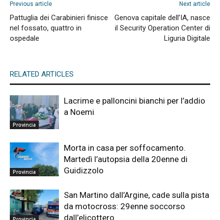
Previous article
Next article
Pattuglia dei Carabinieri finisce
Genova capitale dell’IA, nasce
nel fossato, quattro in
il Security Operation Center di
ospedale
Liguria Digitale
RELATED ARTICLES
Lacrime e palloncini bianchi per l’addio
a Noemi
Provincia
Morta in casa per soffocamento.
Martedì l’autopsia della 20enne di
Guidizzolo
Provincia
San Martino dall’Argine, cade sulla pista
da motocross: 29enne soccorso
dall’elicottero
Provincia