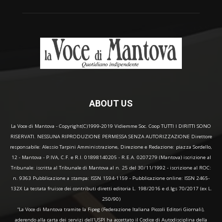
ABOUT US
La Voce di Mantova - Copyright(C)1999-2019 Vidiemme Soc. Coop TUTTI I DIRITTI SONO
RISERVATI. NESSUNA RIPRODUZIONE PERMESSA SENZA AUTORIZZAZIONE Direttore
responsabile: Alessio Tarpini Amministrazione, Direzione e Redazione: piazza Sordello,
12 - Mantova - P.IVA, C.F. e R.I. 01898140205 - R.E.A. 0207279 (Mantova) iscrizione al
Tribunale: iscritta al Tribunale di Mantova al n. 25 del 30/11/1992 - iscrizione al ROC:
n. 9363 Pubblicazione a stampa: ISSN 1594-1159 - Pubblicazione online: ISSN 2465-
132X La testata fruisce dei contributi diretti editoria L. 198/2016 e d.lgs 70/2017 (ex L.
250/90)
“La Voce di Mantova tramite la Fipeg (Federazione Italiana Piccoli Editori Giornali),
aderendo alla carta dei servizi dell'USPI ha accettato il Codice di Autodisciplina della