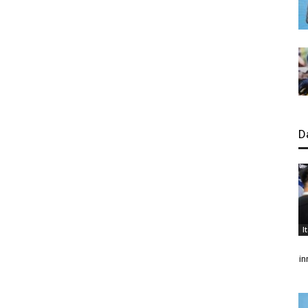
D
I
in