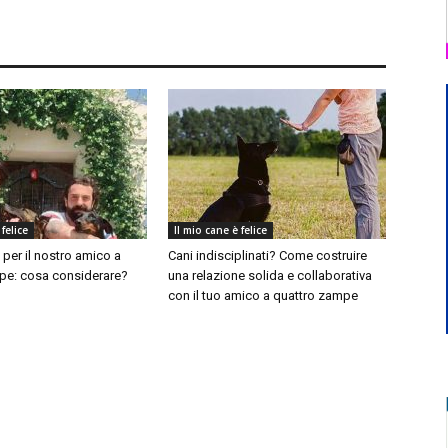
 felice
Il mio cane è felice
per il nostro amico a
Cani indisciplinati? Come costruire
pe: cosa considerare?
una relazione solida e collaborativa
con il tuo amico a quattro zampe