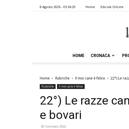
8 Agosto 2026 - 05:34:29
Home
Edicola OnLine
HOME
CRONACA
PR
Home
Rubriche
Il mio cane è felice
22°) Le raz
Rubriche
Il mio cane è felice
22°) Le razze can
e bovari
30 Gennaio 2022