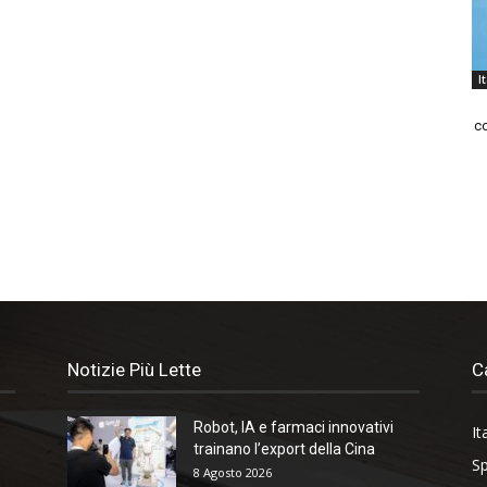
I
co
Notizie Più Lette
C
Robot, IA e farmaci innovativi
It
trainano l’export della Cina
Sp
8 Agosto 2026