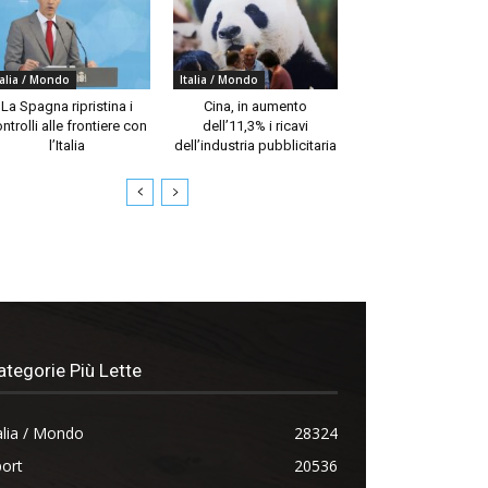
talia / Mondo
Italia / Mondo
La Spagna ripristina i
Cina, in aumento
ntrolli alle frontiere con
dell’11,3% i ricavi
l’Italia
dell’industria pubblicitaria
ategorie Più Lette
alia / Mondo
28324
ort
20536