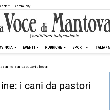
Contatti
Community
OVINCIA
EVENTI
RUBRICHE
SPORT
ITALIA /
la
ze canine: i cani da pastori e bovari
ine: i cani da pastori
Voce