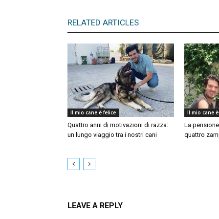
RELATED ARTICLES
Il mio cane è felice
Il mio cane è
Quattro anni di motivazioni di razza:
La pensione 
un lungo viaggio tra i nostri cani
quattro zam
LEAVE A REPLY