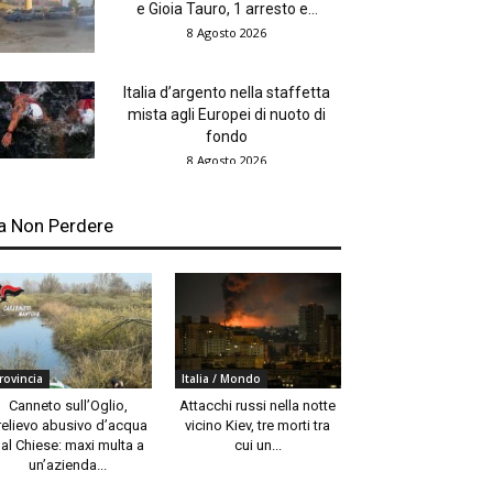
e Gioia Tauro, 1 arresto e...
8 Agosto 2026
Italia d’argento nella staffetta
mista agli Europei di nuoto di
fondo
8 Agosto 2026
a Non Perdere
rovincia
Italia / Mondo
Canneto sull’Oglio,
Attacchi russi nella notte
relievo abusivo d’acqua
vicino Kiev, tre morti tra
al Chiese: maxi multa a
cui un...
un’azienda...