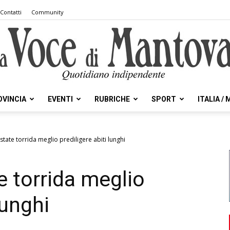
Contatti
Community
OVINCIA
EVENTI
RUBRICHE
SPORT
ITALIA /
la
state torrida meglio prediligere abiti lunghi
e torrida meglio
Voce
lunghi