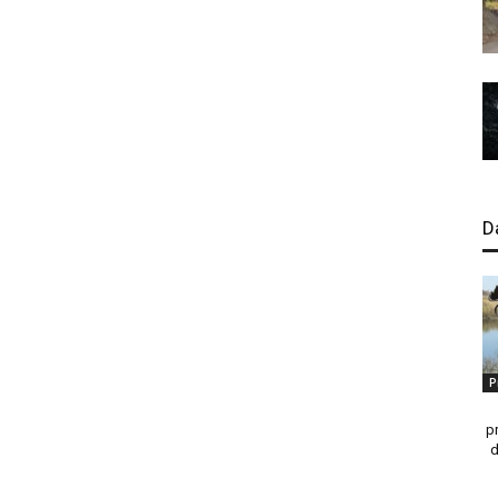
D
P
p
d