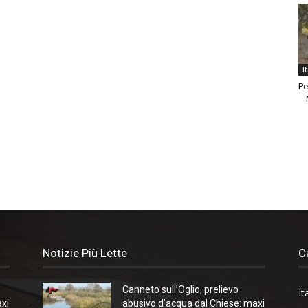
I
Pe
Notizie Più Lette
C
Canneto sull’Oglio, prelievo
It
axi
abusivo d’acqua dal Chiese: maxi