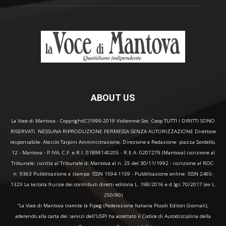
ABOUT US
La Voce di Mantova - Copyright(C)1999-2019 Vidiemme Soc. Coop TUTTI I DIRITTI SONO
RISERVATI. NESSUNA RIPRODUZIONE PERMESSA SENZA AUTORIZZAZIONE Direttore
responsabile: Alessio Tarpini Amministrazione, Direzione e Redazione: piazza Sordello,
12 - Mantova - P.IVA, C.F. e R.I. 01898140205 - R.E.A. 0207279 (Mantova) iscrizione al
Tribunale: iscritta al Tribunale di Mantova al n. 25 del 30/11/1992 - iscrizione al ROC:
n. 9363 Pubblicazione a stampa: ISSN 1594-1159 - Pubblicazione online: ISSN 2465-
132X La testata fruisce dei contributi diretti editoria L. 198/2016 e d.lgs 70/2017 (ex L.
250/90)
“La Voce di Mantova tramite la Fipeg (Federazione Italiana Piccoli Editori Giornali),
aderendo alla carta dei servizi dell'USPI ha accettato il Codice di Autodisciplina della