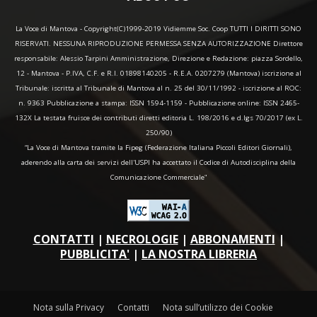
La Voce di Mantova - Copyright(C)1999-2019 Vidiemme Soc. Coop TUTTI I DIRITTI SONO
RISERVATI. NESSUNA RIPRODUZIONE PERMESSA SENZA AUTORIZZAZIONE Direttore
responsabile: Alessio Tarpini Amministrazione, Direzione e Redazione: piazza Sordello,
12 - Mantova - P.IVA, C.F. e R.I. 01898140205 - R.E.A. 0207279 (Mantova) iscrizione al
Tribunale: iscritta al Tribunale di Mantova al n. 25 del 30/11/1992 - iscrizione al ROC:
n. 9363 Pubblicazione a stampa: ISSN 1594-1159 - Pubblicazione online: ISSN 2465-
132X La testata fruisce dei contributi diretti editoria L. 198/2016 e d.lgs 70/2017 (ex L.
250/90)
“La Voce di Mantova tramite la Fipeg (Federazione Italiana Piccoli Editori Giornali),
aderendo alla carta dei servizi dell'USPI ha accettato il Codice di Autodisciplina della
Comunicazione Commerciale"
CONTATTI
|
NECROLOGIE
|
ABBONAMENTI
|
PUBBLICITA'
|
LA NOSTRA LIBRERIA
Nota sulla Privacy
Contatti
Nota sull’utilizzo dei Cookie