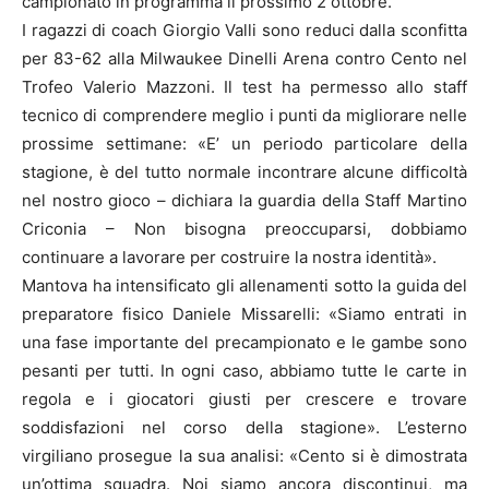
campionato in programma il prossimo 2 ottobre.
I ragazzi di coach Giorgio Valli sono reduci dalla sconfitta
per 83-62 alla Milwaukee Dinelli Arena contro Cento nel
Trofeo Valerio Mazzoni. Il test ha permesso allo staff
tecnico di comprendere meglio i punti da migliorare nelle
prossime settimane: «E’ un periodo particolare della
stagione, è del tutto normale incontrare alcune difficoltà
nel nostro gioco – dichiara la guardia della Staff Martino
Criconia – Non bisogna preoccuparsi, dobbiamo
continuare a lavorare per costruire la nostra identità».
Mantova ha intensificato gli allenamenti sotto la guida del
preparatore fisico Daniele Missarelli: «Siamo entrati in
una fase importante del precampionato e le gambe sono
pesanti per tutti. In ogni caso, abbiamo tutte le carte in
regola e i giocatori giusti per crescere e trovare
soddisfazioni nel corso della stagione». L’esterno
virgiliano prosegue la sua analisi: «Cento si è dimostrata
un’ottima squadra. Noi siamo ancora discontinui, ma