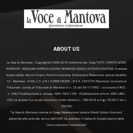
ABOUT US
La Voce di Mantova - Copyright(C)1999-2019 Vidiemme Soc. Coop TUTTI I DIRITTI SONO
RISERVATI. NESSUNA RIPRODUZIONE PERMESSA SENZA AUTORIZZAZIONE Direttore
responsabile: Alessio Tarpini Amministrazione, Direzione e Redazione: piazza Sordello,
12 - Mantova - P.IVA, C.F. e R.I. 01898140205 - R.E.A. 0207279 (Mantova) iscrizione al
Tribunale: iscritta al Tribunale di Mantova al n. 25 del 30/11/1992 - iscrizione al ROC:
n. 9363 Pubblicazione a stampa: ISSN 1594-1159 - Pubblicazione online: ISSN 2465-
132X La testata fruisce dei contributi diretti editoria L. 198/2016 e d.lgs 70/2017 (ex L.
250/90)
“La Voce di Mantova tramite la Fipeg (Federazione Italiana Piccoli Editori Giornali),
aderendo alla carta dei servizi dell'USPI ha accettato il Codice di Autodisciplina della
Comunicazione Commerciale"