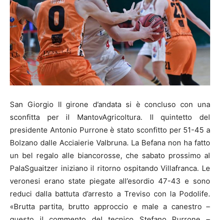
San Giorgio Il girone d’andata si è concluso con una
sconfitta per il MantovAgricoltura. Il quintetto del
presidente Antonio Purrone è stato sconfitto per 51-45 a
Bolzano dalle Acciaierie Valbruna. La Befana non ha fatto
un bel regalo alle biancorosse, che sabato prossimo al
PalaSguaitzer iniziano il ritorno ospitando Villafranca. Le
veronesi erano state piegate all’esordio 47-43 e sono
reduci dalla battuta d’arresto a Treviso con la Podolife.
«Brutta partita, brutto approccio e male a canestro –
questo il commento del tecnico Stefano Purrone –