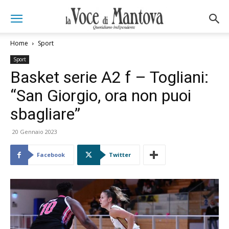
Home
Sport
Sport
Basket serie A2 f – Togliani:
“San Giorgio, ora non puoi
sbagliare”
20 Gennaio 2023
Facebook
Twitter