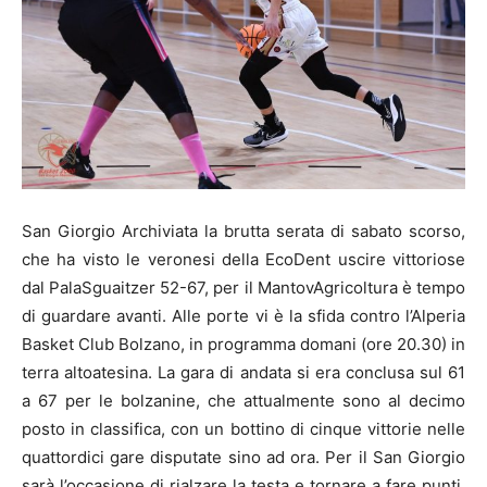
San Giorgio Archiviata la brutta serata di sabato scorso,
che ha visto le veronesi della EcoDent uscire vittoriose
dal PalaSguaitzer 52-67, per il MantovAgricoltura è tempo
di guardare avanti. Alle porte vi è la sfida contro l’Alperia
Basket Club Bolzano, in programma domani (ore 20.30) in
terra altoatesina. La gara di andata si era conclusa sul 61
a 67 per le bolzanine, che attualmente sono al decimo
posto in classifica, con un bottino di cinque vittorie nelle
quattordici gare disputate sino ad ora. Per il San Giorgio
sarà l’occasione di rialzare la testa e tornare a fare punti,