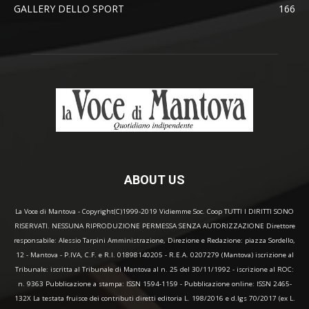
GALLERY DELLO SPORT
166
ABOUT US
La Voce di Mantova - Copyright(C)1999-2019 Vidiemme Soc. Coop TUTTI I DIRITTI SONO
RISERVATI. NESSUNA RIPRODUZIONE PERMESSA SENZA AUTORIZZAZIONE Direttore
responsabile: Alessio Tarpini Amministrazione, Direzione e Redazione: piazza Sordello,
12 - Mantova - P.IVA, C.F. e R.I. 01898140205 - R.E.A. 0207279 (Mantova) iscrizione al
Tribunale: iscritta al Tribunale di Mantova al n. 25 del 30/11/1992 - iscrizione al ROC:
n. 9363 Pubblicazione a stampa: ISSN 1594-1159 - Pubblicazione online: ISSN 2465-
132X La testata fruisce dei contributi diretti editoria L. 198/2016 e d.lgs 70/2017 (ex L.