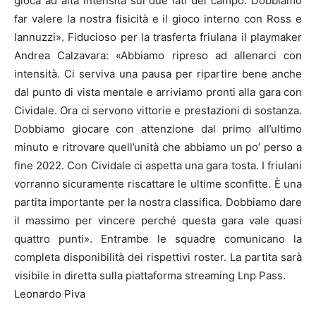
gioca ad alta intensità sui due lati del campo. Dobbiamo
far valere la nostra fisicità e il gioco interno con Ross e
Iannuzzi». Fiducioso per la trasferta friulana il playmaker
Andrea Calzavara: «Abbiamo ripreso ad allenarci con
intensità. Ci serviva una pausa per ripartire bene anche
dal punto di vista mentale e arriviamo pronti alla gara con
Cividale. Ora ci servono vittorie e prestazioni di sostanza.
Dobbiamo giocare con attenzione dal primo all’ultimo
minuto e ritrovare quell’unità che abbiamo un po’ perso a
fine 2022. Con Cividale ci aspetta una gara tosta. I friulani
vorranno sicuramente riscattare le ultime sconfitte. È una
partita importante per la nostra classifica. Dobbiamo dare
il massimo per vincere perché questa gara vale quasi
quattro punti». Entrambe le squadre comunicano la
completa disponibilità dei rispettivi roster. La partita sarà
visibile in diretta sulla piattaforma streaming Lnp Pass.
Leonardo Piva