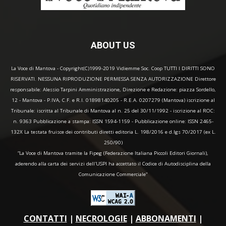
ABOUT US
La Voce di Mantova - Copyright(C)1999-2019 Vidiemme Soc. Coop TUTTI I DIRITTI SONO
RISERVATI. NESSUNA RIPRODUZIONE PERMESSA SENZA AUTORIZZAZIONE Direttore
responsabile: Alessio Tarpini Amministrazione, Direzione e Redazione: piazza Sordello,
12 - Mantova - P.IVA, C.F. e R.I. 01898140205 - R.E.A. 0207279 (Mantova) iscrizione al
Tribunale: iscritta al Tribunale di Mantova al n. 25 del 30/11/1992 - iscrizione al ROC:
n. 9363 Pubblicazione a stampa: ISSN 1594-1159 - Pubblicazione online: ISSN 2465-
132X La testata fruisce dei contributi diretti editoria L. 198/2016 e d.lgs 70/2017 (ex L.
250/90)
“La Voce di Mantova tramite la Fipeg (Federazione Italiana Piccoli Editori Giornali),
aderendo alla carta dei servizi dell'USPI ha accettato il Codice di Autodisciplina della
Comunicazione Commerciale"
CONTATTI
|
NECROLOGIE
|
ABBONAMENTI
|