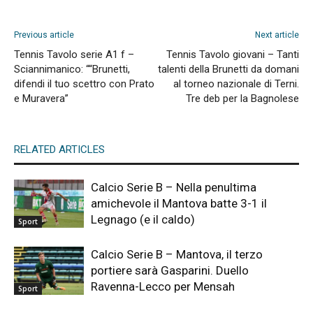
Previous article
Next article
Tennis Tavolo serie A1 f –
Tennis Tavolo giovani – Tanti
Sciannimanico: ““Brunetti,
talenti della Brunetti da domani
difendi il tuo scettro con Prato
al torneo nazionale di Terni.
e Muravera”
Tre deb per la Bagnolese
RELATED ARTICLES
Calcio Serie B – Nella penultima
amichevole il Mantova batte 3-1 il
Legnago (e il caldo)
Sport
Calcio Serie B – Mantova, il terzo
portiere sarà Gasparini. Duello
Ravenna-Lecco per Mensah
Sport