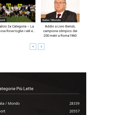
port
Italia / Mondo
alcio 2a Categoria – La
Addio a Livio Berruti,
ova Rove toglie i veli e...
campione olimpico dei
200 metri a Roma1960
ategorie Più Lette
alia / Mondo
28339
ort
20557