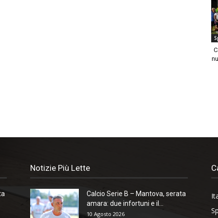
S
C
nu
Notizie Più Lette
C
ta
Calcio Serie B – Mantova, serata
It
amara: due infortuni e il...
Sp
10 Agosto 2026