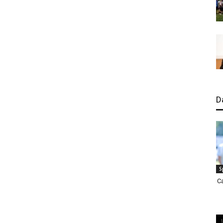
D
S
C