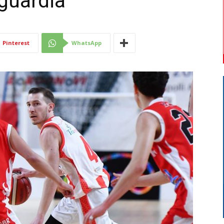
guardia”
Di
Pinterest
WhatsApp
Mantova