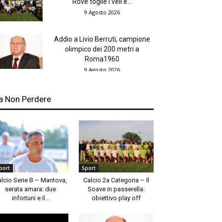
Rove toglie i veli e...
9 Agosto 2026
Addio a Livio Berruti, campione
olimpico dei 200 metri a
Roma1960
9 Agosto 2026
a Non Perdere
port
Sport
alcio Serie B – Mantova,
Calcio 2a Categoria – Il
serata amara: due
Soave in passerella:
infortuni e il...
obiettivo play off