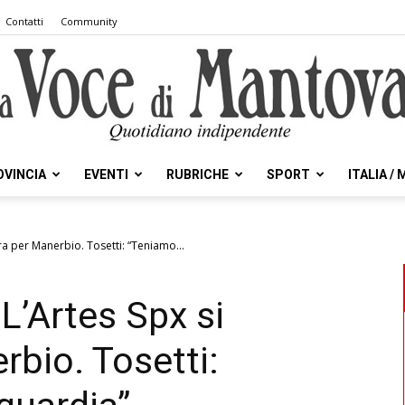
Contatti
Community
OVINCIA
EVENTI
RUBRICHE
SPORT
ITALIA /
la
ra per Manerbio. Tosetti: “Teniamo...
L’Artes Spx si
Voce
rbio. Tosetti: