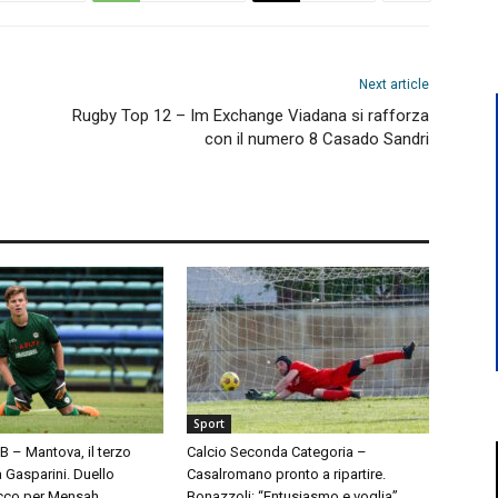
Next article
Rugby Top 12 – Im Exchange Viadana si rafforza
con il numero 8 Casado Sandri
Sport
 B – Mantova, il terzo
Calcio Seconda Categoria –
à Gasparini. Duello
Casalromano pronto a ripartire.
cco per Mensah
Bonazzoli: “Entusiasmo e voglia”