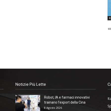
I
co
Notizie Più Lette
C
Robot, IA e farmaci innovativi
It
trainano l’export della Cina
Sp
8 Agosto 2026