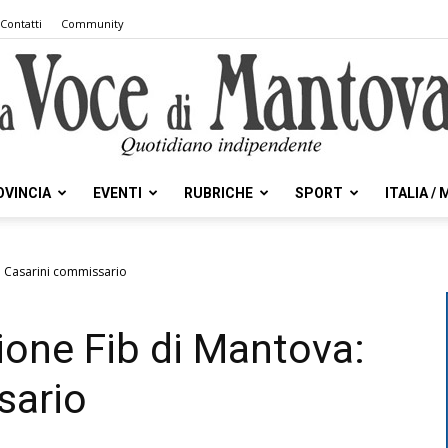
Contatti
Community
OVINCIA
EVENTI
RUBRICHE
SPORT
ITALIA /
la
: Casarini commissario
one Fib di Mantova:
Voce
sario