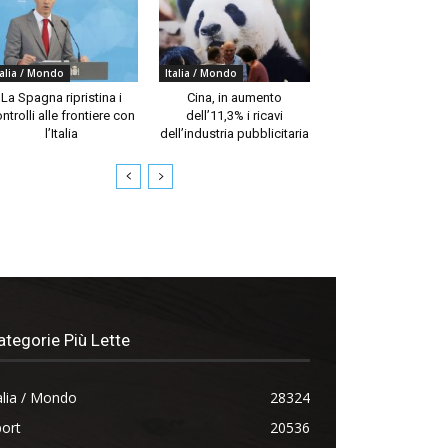
talia / Mondo
Italia / Mondo
La Spagna ripristina i
Cina, in aumento
ntrolli alle frontiere con
dell’11,3% i ricavi
l’Italia
dell’industria pubblicitaria
ategorie Più Lette
alia / Mondo
28324
ort
20536