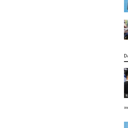
D
I
in