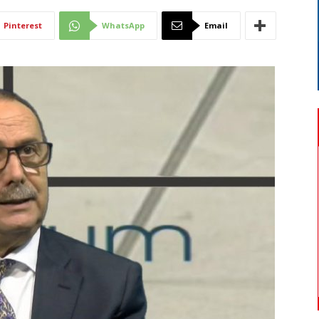
Di
Pinterest
WhatsApp
Email
Mantova